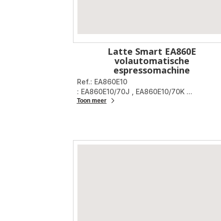
Latte Smart EA860E
volautomatische
espressomachine
Ref.: EA860E10
: EA860E10/70J
,
EA860E10/70K
...
Toon meer