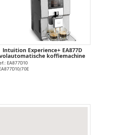
Intuition Experience+ EA877D
volautomatische koffiemachine
ef.: EA877D10
 EA877D10/70E