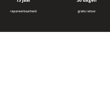
15 jaar
30 dagen
repareerbaarheid
gratis retour