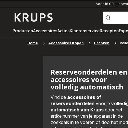
Voor 16.00 uur bes
["Waar
ben
Krups-
je
naar
startpagina
op
zoek?",
"volautomatische
Producten
Accessoires
Acties
Klantenservice
Recepten
Expe
espressomachine"
"pistonmachine",
"dolce
Home
Accessoires Kopen
Dranken
gusto"]
Voll
Reserveonderdelen en
accessoires voor
volledig automatisch
Vind de
accessoires of
reserveonderdelen
voor je
volledi
automatisch van Krups
door het
artikelnummer van je apparaat in de
zoekbalk in te voeren of doorhet mod