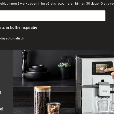
teld, binnen 2 werkdagen in huis
Gratis retourneren binnen 30 dagen
Gratis v
rts in koffie
Inspiratie
,
edig automatisch
g
el