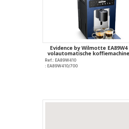
Evidence by Wilmotte EA89W4
volautomatische koffiemachin
Ref.: EA89W410
: EA89W410/700