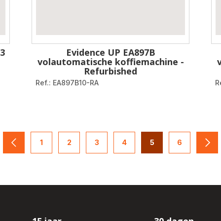
3
Evidence UP EA897B
volautomatische koffiemachine -
Refurbished
Ref.: EA897B10-RA
R
1
2
3
4
5
6
navigation.pagination.actions.prev
-
-
-
-
-
-
nav
navigation.pagination.a11y.page
navigation.pagination.a11y.page
navigation.pagination.a11y.page
navigation.pagination.a11y
navigation.paginati
navigation.