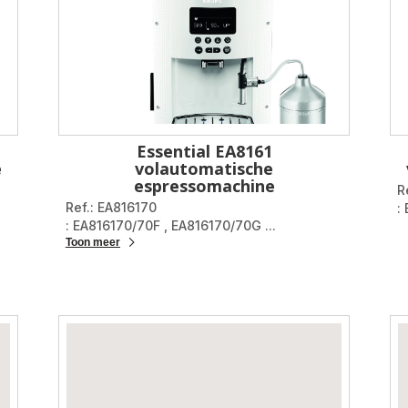
Essential EA8161
e
volautomatische
espressomachine
R
Ref.: EA816170
:
: EA816170/70F
,
EA816170/70G
...
Toon meer