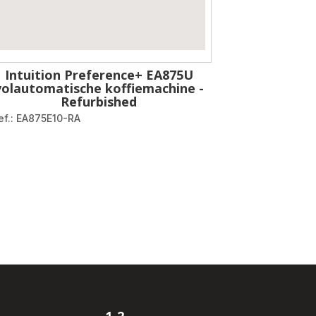
Intuition Preference+ EA875U
volautomatische koffiemachine -
Refurbished
ef.: EA875E10-RA
igation.pagination.actions.next
.page
on.a11y.page
pagination.a11y.page