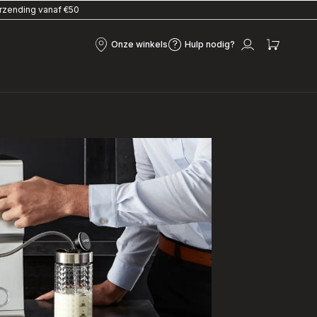
erzending vanaf €50
Onze winkels
Hulp nodig?
Onze
Hulp
Mijn
Mijn
winkels
nodig?
account
winke