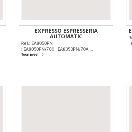
EXPRESSO ESPRESSERIA
E
AUTOMATIC
R
Ref.: EA8050PN
:
: EA8050PN/700
,
EA8050PN/70A
...
Toon meer