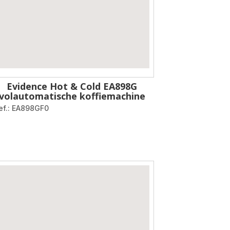
Evidence Hot & Cold EA898G
volautomatische koffiemachine
ef.: EA898GF0