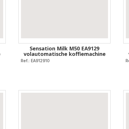
Sensation Milk M50 EA9129
e
volautomatische koffiemachine
Ref.: EA912910
R