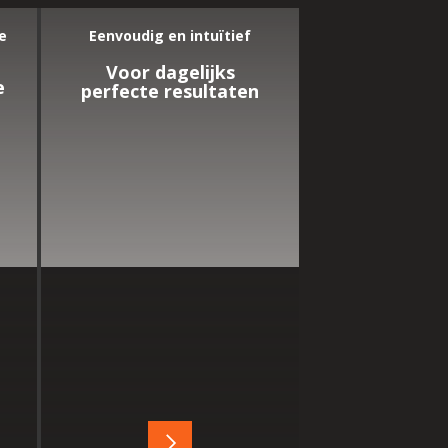
e
Eenvoudig en intuïtief
Voor dagelijks
e
perfecte resultaten