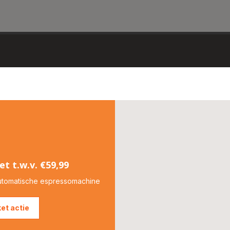
et t.w.v. €59,99
utomatische espressomachine
et actie