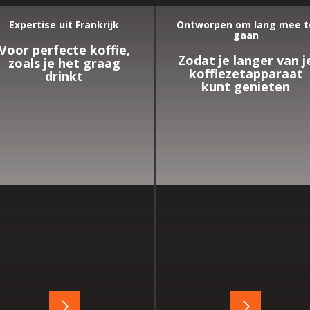
Expertise uit Frankrijk
Ontworpen om lang mee t
gaan
Voor perfecte koffie,
Zodat je langer van j
zoals je het graag
koffiezetapparaat
drinkt
kunt genieten