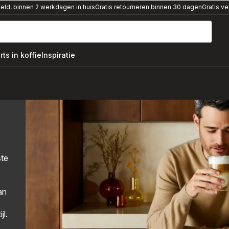
teld, binnen 2 werkdagen in huis
Gratis retourneren binnen 30 dagen
Gratis v
rts in koffie
Inspiratie
,
ste
an
jl.