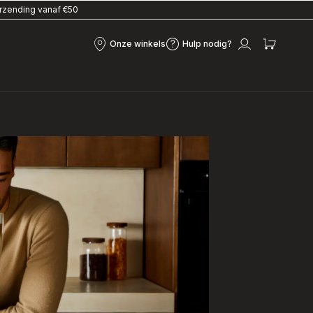
erzending vanaf €50
Onze winkels
Hulp nodig?
Onze
Hulp
Mijn
Mijn
winkels
nodig?
account
winke