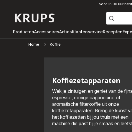
Voor 16.00 uur bes
["Waar
ben
Krups-
je
naar
startpagina
op
zoek?",
"volautomatische
Producten
Accessoires
Acties
Klantenservice
Recepten
Expe
espressomachine"
"pistonmachine",
"dolce
Home
Koffie
gusto"]
Koffiezetapparaten
Wek je zintuigen en geniet van de fijn
espresso, romige cappuccino of
aromatische filterkoffie uit onze
koffiezetapparaten. Breng de kunst v
het koffiezetten bij jou thuis met een
machine die past bij je smaak en leefsti