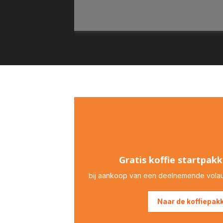
Gratis koffie startpakk
bij aankoop van een deelnemende vola
Naar de koffiepakk