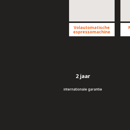
Volautomatische
espressomachine
Toon
To
meer
me
-
-
Volautomatische
Ne
espressomachine
Dol
-
Gus
-
2 jaar
internationale garantie