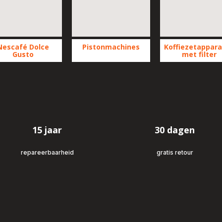
Nescafé Dolce
Pistonmachines
Koffiezetappar
Gusto
met filter
Toon
on
Toon
meer
er
meer
-
-
Pistonmachines
scafé
Koffiezetappara
-
ce
met
to
filter
-
15 jaar
30 dagen
repareerbaarheid
gratis retour