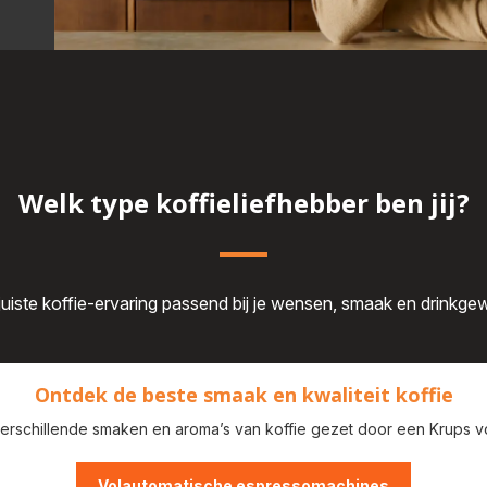
Welk type koffieliefhebber ben jij?
juiste koffie-ervaring passend bij je wensen, smaak en drinkg
Ontdek de beste smaak en kwaliteit koffie
erschillende smaken en aroma’s van koffie gezet door een Krups v
Volautomatische espressomachines