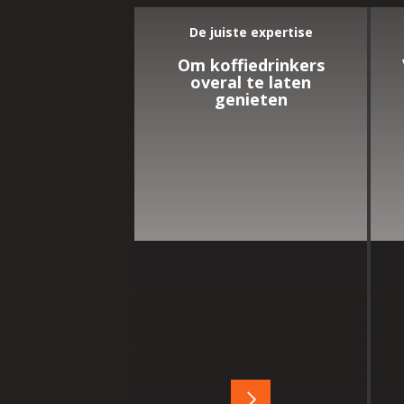
De juiste expertise
Om koffiedrinkers
overal te laten
genieten