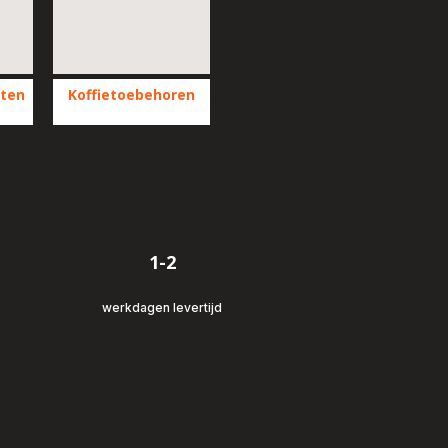
aten
Koffietoebehoren
Toon
meer
-
Koffietoebehoren
ten
-
1-2
werkdagen levertijd