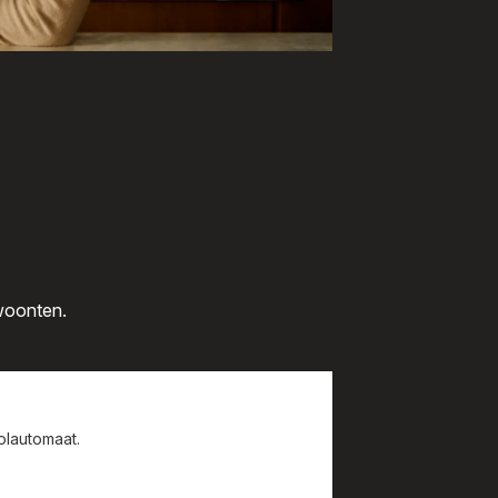
ewoonten.
olautomaat.