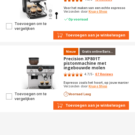
ratings.4.8
Voor het maken van een echte espresso
Verzonden door
Krups Shop
Op voorraad
Toevoegen om te
Authentic+
vergelijken
C90
Toevoegen aan je winkelwagen
XP384E
Pistonmachine
Nieuw
Gratis online Baris...
Precision XP801T
pistonmachine met
ingebouwde molen
Score
4.7
/5
-
67 Reviews
ratings.4.7
Espresso zoals het hoort, op jouw manier
Verzonden door
Krups Shop
Toevoegen om te
Voorraad Laag
Precision
vergelijken
XP801T
Toevoegen aan je winkelwagen
pistonmachine
met
ingebouwde
molen