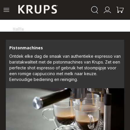
Krups-
Open
Mijn
Mijn
startpagina
het
account
winke
menu
Koffie
Pistonmachines
Ontdek elke dag de smaak van authentieke espresso van
baristakwaliteit met de pistonmachines van Krups. Zet een
perfecte shot espresso of gebruik het stoompijpje voor
een romige cappuccino met melk naar keuze.
Eenvoudige bediening en reiniging.