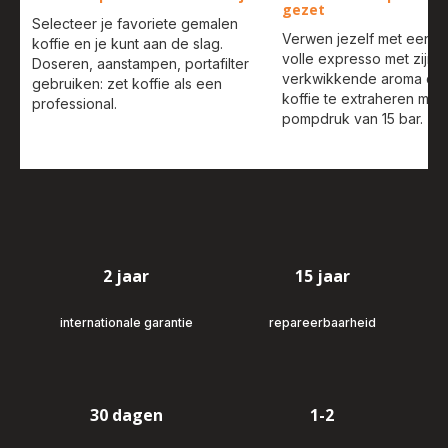
gezet
Selecteer je favoriete gemalen
Verwen jezelf met een he
koffie en je kunt aan de slag.
volle expresso met zijn
Doseren, aanstampen, portafilter
verkwikkende aroma do
gebruiken: zet koffie als een
koffie te extraheren met
professional.
pompdruk van 15 bar.
2 jaar
15 jaar
internationale garantie
repareerbaarheid
30 dagen
1-2