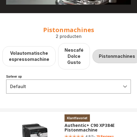
Pistonmachines
2 producten
Nescafé
Volautomatische
Dolce
Pistonmachines
espressomachine
Gusto
Sorteer op
Default
Klantfavoriet
Authentic+ C90 XP384E
Pistonmachine
Score
4.8
/5
-
19 Reviews