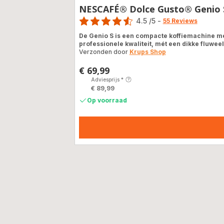
NESCAFÉ® Dolce Gusto® Genio S
Score
4.5
/5
-
55 Reviews
ratings.4.5
De Genio S is een compacte koffiemachine me
professionele kwaliteit, mét een dikke fluwe
Verzonden door
Krups Shop
€ 69,99
Prijs
Adviesprijs
*
€ 89,99
Op voorraad