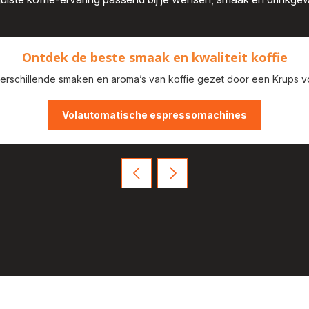
Ontdek de beste smaak en kwaliteit koffie
erschillende smaken en aroma’s van koffie gezet door een Krups v
Volautomatische espressomachines
Vorige
Volgende
Cashbackactie
Cashbackactie
NESCAFE
NESCAFE
Dolce
Dolce
Gusto
Gusto
|
|
Krups
Krups
Welk
Welk
type
type
koffieliefhebber
koffieliefhebber