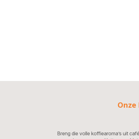
Onze 
Breng die volle koffiearoma’s uit caf