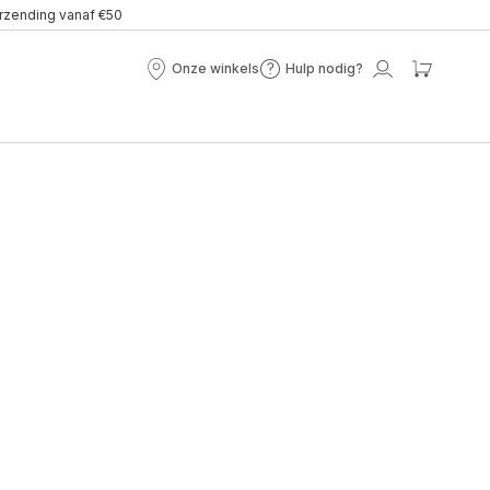
erzending vanaf €50
Onze winkels
Hulp nodig?
Onze
Hulp
Mijn
Mijn
winkels
nodig?
account
winke