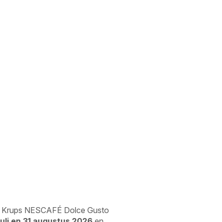
 Krups NESCAFÉ Dolce Gusto
 juli en 31 augustus 2026
en