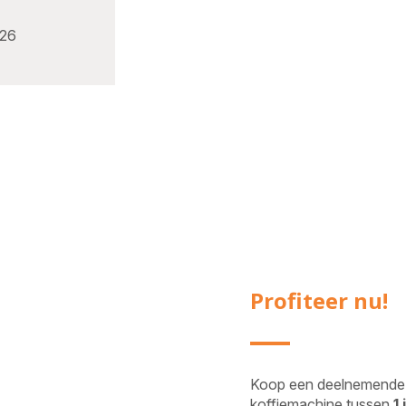
026
Profiteer nu!
Koop een deelnemende
koffiemachine tussen
1