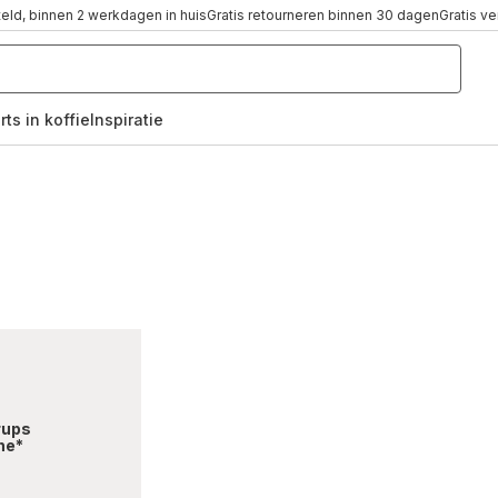
teld, binnen 2 werkdagen in huis
Gratis retourneren binnen 30 dagen
Gratis v
rts in koffie
Inspiratie
,
rups
ne*