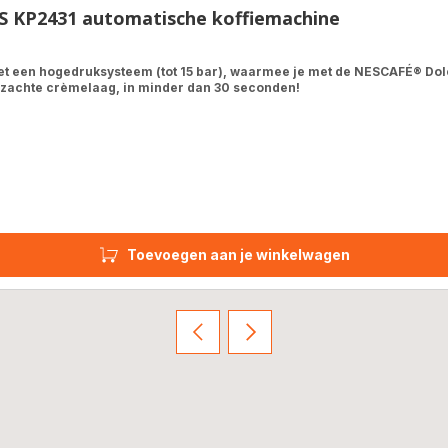
 KP2431 automatische koffiemachine
t een hogedruksysteem (tot 15 bar), waarmee je met de NESCAFÉ® Dolce
elzachte crèmelaag, in minder dan 30 seconden!
Toevoegen aan je winkelwagen
Vorige
Volgende
Homepage
Homepage