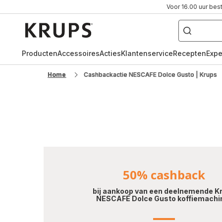
Voor 16.00 uur bes
["Waar
ben
Krups-
je
naar
startpagina
op
zoek?",
"volautomatische
Producten
Accessoires
Acties
Klantenservice
Recepten
Expe
espressomachine"
"pistonmachine",
"dolce
Home
Cashbackactie NESCAFE Dolce Gusto | Krups
gusto"]
50% cashback
bij aankoop van een deelnemende K
NESCAFÉ Dolce Gusto koffiemachi