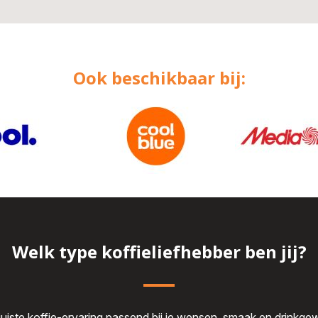
Ook beschikbaar bij:
Welk type koffieliefhebber ben jij?
juiste koffie-ervaring passend bij je wensen, smaak en drinkg