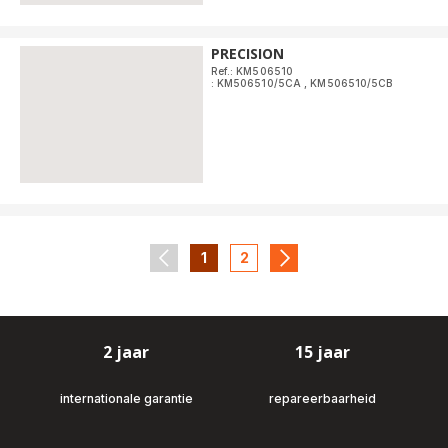
PRECISION
Ref.: KM506510
: KM506510/5CA
,
KM506510/5CB
1
2
navigation.pagination.actions.prev
-
-
navigation.pagination.
navigation.pagination.a11y.page
navigation.pagination.a11y.
2 jaar
15 jaar
internationale garantie
repareerbaarheid