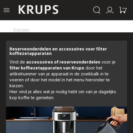
Krups-
Open
Mijn
Mijn
startpagina
het
account
winke
menu
Dranken
Reserveonderdelen en accessoires voor filter
koffiezetapparaten
Vind de
accessoires of reserveonderdelen
voor je
filter koffiezetapparaten van Krups
door het
artikelnummer van je apparaat in de zoekbalk in te
voeren of door het model in het menu hieronder te
kiezen.
Hier vind je alles wat je nodig hebt om van je dagelijks
kop koffie te genieten.