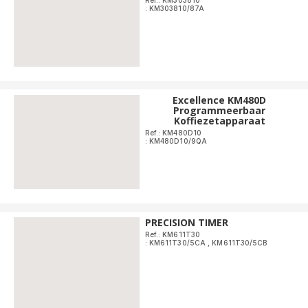
Ref.: KM303810
: KM303810/87A
Excellence KM480D
Programmeerbaar
Koffiezetapparaat
Ref.: KM480D10
: KM480D10/9QA
PRECISION TIMER
Ref.: KM611T30
: KM611T30/5CA
,
KM611T30/5CB