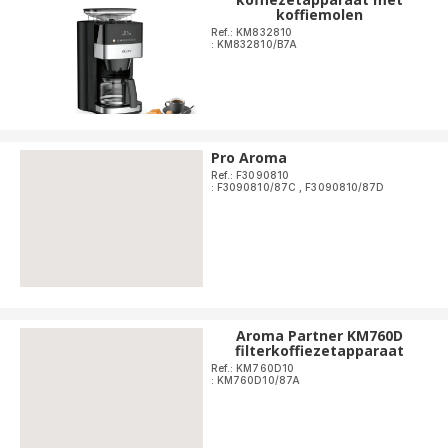
koffiemolen
Ref.: KM832810
: KM832810/B7A
Pro Aroma
Ref.: F3090810
: F3090810/87C
,
F3090810/87D
Aroma Partner KM760D
filterkoffiezetapparaat
Ref.: KM760D10
: KM760D10/87A