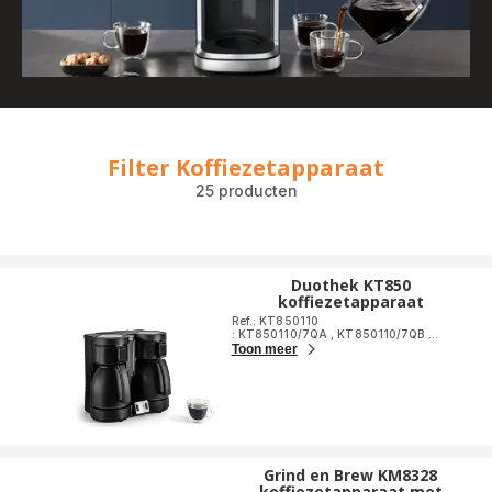
Filter Koffiezetapparaat
25 producten
Duothek KT850
koffiezetapparaat
Ref.: KT850110
: KT850110/7QA
,
KT850110/7QB
...
Toon meer
Grind en Brew KM8328
koffiezetapparaat met