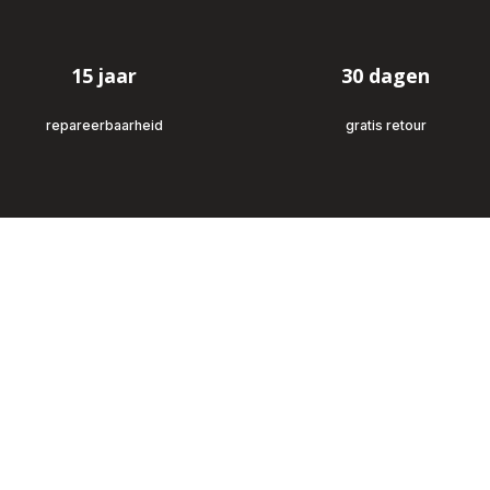
koffiemachine
-
Refurbished
15 jaar
30 dagen
repareerbaarheid
gratis retour