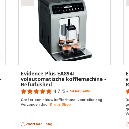
Evidence Plus EA894T
E
-
volautomatische koffiemachine -
v
Refurbished
R
Score
Sc
4.7
/5
-
44 Reviews
ratings.4.7
ra
Creëer een nieuw koffieritueel voor elke dag
D
Verzonden door
Krups Shop
g
g
V
Voorraad Laag