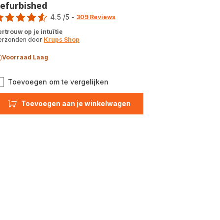
efurbished
ore
4.5
/5
-
309 Reviews
tings.4.5
ertrouw op je intuïtie
erzonden door
Krups Shop
Voorraad Laag
Intuition
Toevoegen om te vergelijken
Preference+
EA875U
Toevoegen aan je winkelwagen
volautomatische
koffiemachine
-
Refurbished