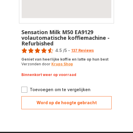
Sensation Milk M50 EA9129
volautomatische koffiemachine -
Refurbished
Score
4.5
/5
-
137 Reviews
ratings.4.5
Geniet van heerlijke koffie en latte op hun best
Verzonden door
Krups Shop
Binnenkort weer op voorraad
Sensation
Toevoegen om te vergelijken
Milk
M50
Word op de hoogte gebracht
Sensation
EA9129
Milk
volautomatische
M50
koffiemachine
EA9129
-
volautomatische
Refurbished