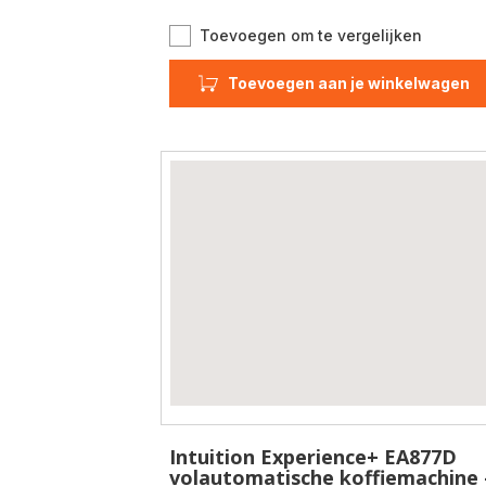
Evidenc
Toevoegen om te vergelijken
Hot
&
Toevoegen aan je winkelwagen
Cold
EA898G
volauto
koffiem
-
Refurbi
Intuition Experience+ EA877D
volautomatische koffiemachine 