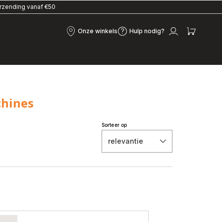
erzending vanaf €50
Onze winkels
Hulp nodig?
Onze
Hulp
Mijn
Mijn
winkels
nodig?
account
winke
chines
Sorteer op
relevantie