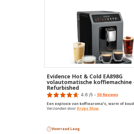
Evidence Hot & Cold EA898G
volautomatische koffiemachine 
Refurbished
Score
4.6
/5
-
59 Reviews
ratings.4.6
Een explosie van koffiearoma's, warm of koud
Verzonden door
Krups Shop
Voorraad Laag