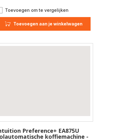
Evidence
Toevoegen om te vergelijken
UP
EA897B
Toevoegen aan je winkelwagen
volautomatische
koffiemachine
-
Refurbished
ntuition Preference+ EA875U
olautomatische koffiemachine -