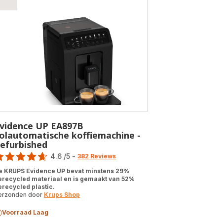
vidence UP EA897B
olautomatische koffiemachine -
efurbished
ore
4.6
/5
-
382 Reviews
tings.4.6
e KRUPS Evidence UP bevat minstens 29%
erecycled materiaal en is gemaakt van 52%
erecycled plastic.
erzonden door
Krups Shop
Voorraad Laag