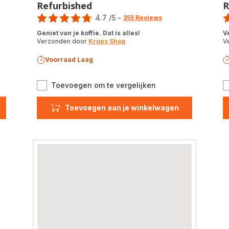
Refurbished
R
Score
Sc
4.7
/5
-
355 Reviews
ratings.4.7
ra
Geniet van je koffie. Dat is alles!
V
Verzonden door
Krups Shop
V
Voorraad Laag
n Experience+
Sensation
Toevoegen om te vergelijken
EA910B
matische
volautomatische
Toevoegen aan je winkelwagen
achine
koffiemachine
-
shed
Refurbished