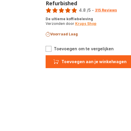
Refurbished
Score
4.8
/5
-
315 Reviews
ratings.4.8
De ultieme koffiebeleving
Verzonden door
Krups Shop
Voorraad Laag
Intuitio
Toevoegen om te vergelijken
EA877D
volauto
Toevoegen aan je winkelwagen
koffiem
-
Refurbi