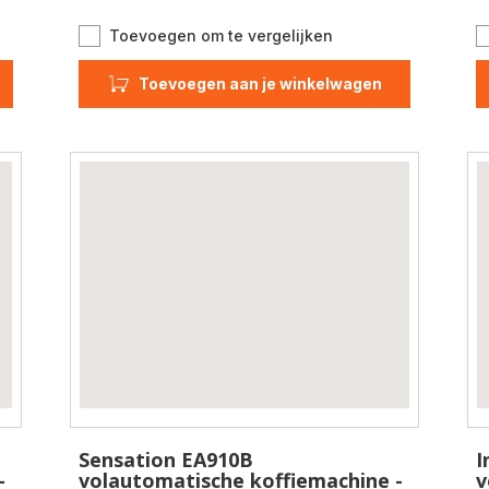
e
Evidence
Toevoegen om te vergelijken
Plus
EA894T
Toevoegen aan je winkelwagen
volautomatische
koffiemachine
matische
-
achine
Refurbished
shed
Sensation EA910B
I
-
volautomatische koffiemachine -
v