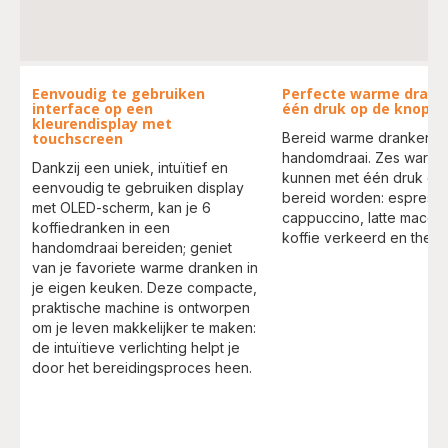
Eenvoudig te gebruiken
Perfecte warme dran
interface op een
één druk op de knop
kleurendisplay met
touchscreen
Bereid warme dranken i
handomdraai. Zes warme
Dankzij een uniek, intuïtief en
kunnen met één druk op
eenvoudig te gebruiken display
bereid worden: espresso
met OLED-scherm, kan je 6
cappuccino, latte macchi
koffiedranken in een
koffie verkeerd en thee.
handomdraai bereiden; geniet
van je favoriete warme dranken in
je eigen keuken. Deze compacte,
praktische machine is ontworpen
om je leven makkelijker te maken:
de intuïtieve verlichting helpt je
door het bereidingsproces heen.