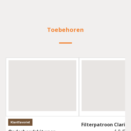
Toebehoren
Klantfavoriet
Filterpatroon Claris 
Score