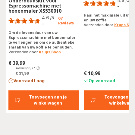
Onderhoudskit voor
4.8
/5
Espressomachine met
-
ratings.4.8
bonenmaler XS530010
Score
Haal het maximale uit uw 
4.6
/5
67
en uw koffie
Reviews
-
Verzonden door
Krups Sho
ratings.4.6
Om de levensduur van uw
Espressomachine met bonenmaler
te verlengen en om de authentieke
smaak van uw koffie te behouden.
Verzonden door
Krups Shop
€ 39,99
Prijs
Adviesprijs
*
€ 10,99
€ 31,99
Prijs
Voorraad Laag
Op voorraad
Toevoegen aan je
Toevoegen aa
winkelwagen
winkelwage