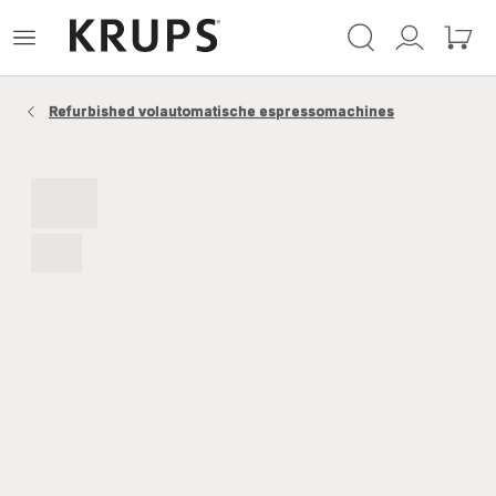
Krups-
Open
Mijn
Mijn
startpagina
het
account
winke
menu
Refurbished volautomatische espressomachines