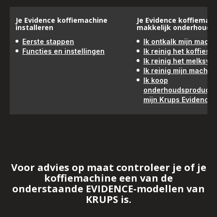
Je Evidence koffiemachine
Je Evidence koffiemac
installeren
makkelijk onderhoude
Eerste stappen
Ik ontkalk mijn machi
Functies en instellingen
Ik reinig het koffies
Ik reinig het melksys
Ik reinig mijn machin
Ik koop
onderhoudsproducte
mijn Krups Evidence
Voor advies op maat controleer je of je
koffiemachine een van de
onderstaande EVIDENCE-modellen van
KRUPS is.