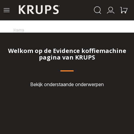
Krups-
Open
Mijn
Mijn
startpagina
het
account
winke
menu
Home
Welkom op de Evidence koffiemachine
pagina van KRUPS
Bekijk onderstaande onderwerpen