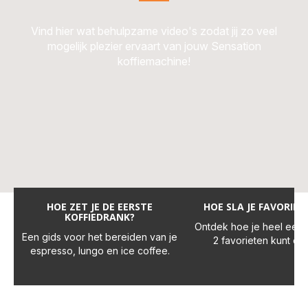
Vind hier wat behulpzame video's zodat jij zo veel
mogelijk plezier ervaart van jouw Sensation
koffiemachine!
HOE ZET JE DE EERSTE
HOE SLA JE FAVORIET
KOFFIEDRANK?
Ontdek hoe je heel eenv
Een gids voor het bereiden van je
2 favorieten kunt ops
espresso, lungo en ice coffee.