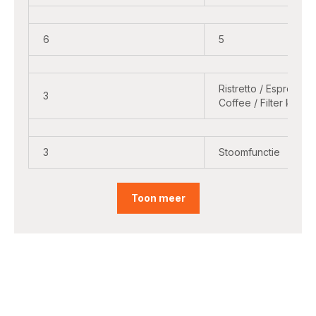
6
5
Ristretto / Espresso 
3
Coffee / Filter koffie
3
Stoomfunctie
Toon meer