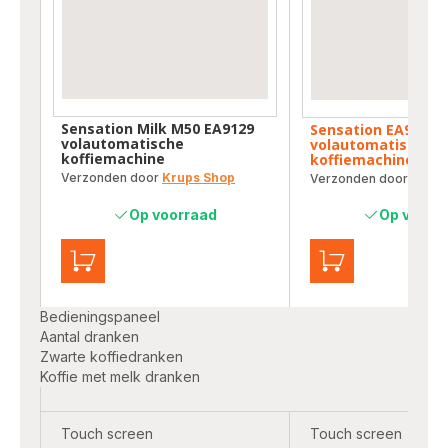
Sensation Milk M50 EA9129
Sensation EA910B
volautomatische
volautomatische
koffiemachine
koffiemachine
Verzonden door
Krups Shop
Verzonden door
Krups
Op voorraad
Op voorr
Toevoegen
Toevoegen
aan
aan
je
je
Bedieningspaneel
winkelwagen
winkelwagen
Aantal dranken
Sensation
Sensation
Zwarte koffiedranken
Milk
EA910B
Koffie met melk dranken
M50
volautomatisch
EA9129
koffiemachine
volautomatische
Touch screen
Touch screen
koffiemachine