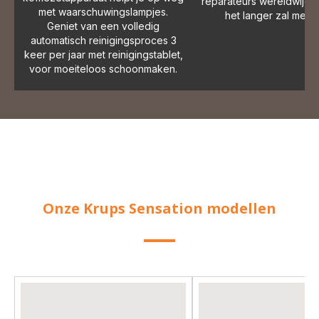
reparateurs wereldwijd,
met waarschuwingslampjes.
het langer zal meeg
Geniet van een volledig
automatisch reinigingsproces 3
keer per jaar met reinigingstablet,
voor moeiteloos schoonmaken.
Onze Krups Sensation modellen