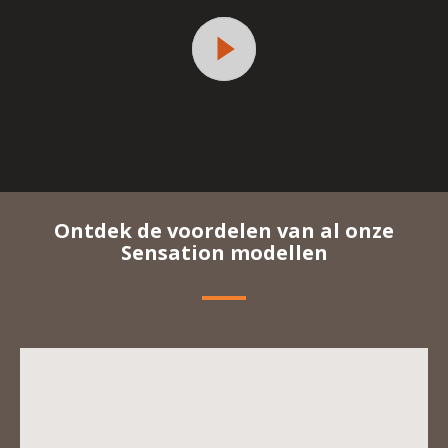
Start
-
Medium-
KPS_EA9129_SENSATION-
MILK-
MAESTRO_H1.jpg
Ontdek de voordelen van al onze
Sensation modellen