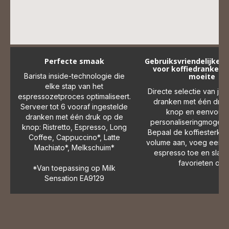
Perfecte smaak
Gebruiksvriendelijke b
voor koffiedranken 
Barista inside-technologie die
moeite
elke stap van het
Directe selectie van je 
espressozetproces optimaliseert.
dranken met één druk
Serveer tot 6 vooraf ingestelde
knop en eenvoud
dranken met één druk op de
personaliseringmogelij
knop: Ristretto, Espresso, Long
Bepaal de koffiesterkte
Coffee, Cappuccino*, Latte
volume aan, voeg een ex
Machiato*, Melkschuim*
espresso toe en sla t
favorieten op.
*Van toepassing op Milk
Sensation EA9129