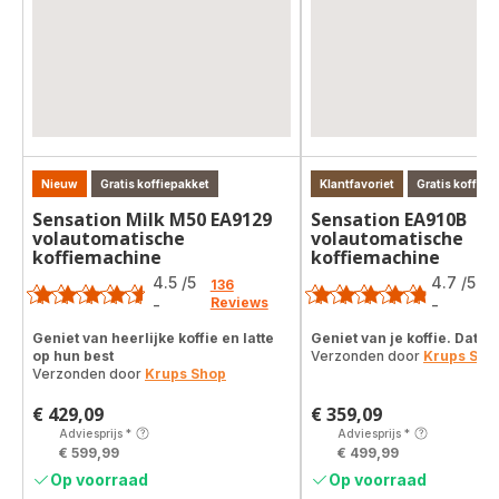
Nieuw
Gratis koffiepakket
Klantfavoriet
Gratis koffiep
Sensation Milk M50 EA9129
Sensation EA910B
volautomatische
volautomatische
koffiemachine
koffiemachine
Score
Score
4.5
/5
4.7
/5
136
3
Reviews
R
-
-
ratings.4.5
ratings.4.7
Geniet van heerlijke koffie en latte
Geniet van je koffie. Dat is 
op hun best
Verzonden door
Krups Sho
Verzonden door
Krups Shop
€ 429,09
€ 359,09
Prijs
Prijs
Adviesprijs
*
Adviesprijs
*
€ 599,99
€ 499,99
Op voorraad
Op voorraad