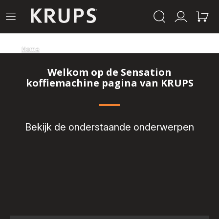
Krups-
Open
Mijn
Mijn
startpagina
het
account
winke
menu
Home
Welkom op de Sensation
koffiemachine pagina van KRUPS
Bekijk de onderstaande onderwerpen