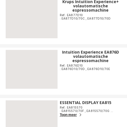
Krups Intuition Experience+
volautomatische
espressomachine
Ref.: EA877D10
: EA877D10/70C
,
EA877D10/70D
Intuition Experience EA876D
volautomatische
espressomachine
Ref.: EA876D10
: EA876D10/70D
,
EA876D10/70E
ESSENTIAL DISPLAY EA815
Ref.: EA815570
: EA815570/70F
,
EA815570/70G
...
Toon meer