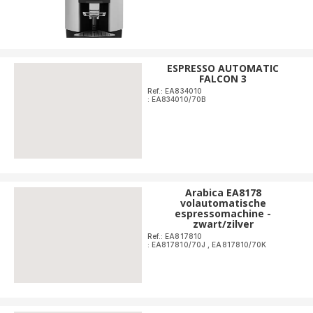
ESPRESSO AUTOMATIC
FALCON 3
Ref.: EA834010
: EA834010/70B
Arabica EA8178
volautomatische
espressomachine -
zwart/zilver
Ref.: EA817810
: EA817810/70J
,
EA817810/70K