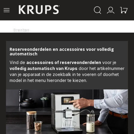
Krups-
Open
Mijn
Mijn
startpagina
het
account
winke
menu
Dranken
Reserveonderdelen en accessoires voor volledig
automatisch
Vind de
accessoires of reserveonderdelen
voor je
volledig automatisch van Krups
door het artikelnummer
van je apparaat in de zoekbalk in te voeren of doorhet
model in het menu hieronder te kiezen.