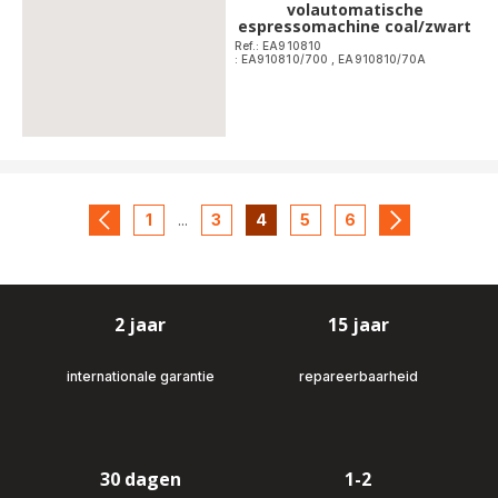
volautomatische
espressomachine coal/zwart
Ref.: EA910810
: EA910810/700
,
EA910810/70A
1
...
3
4
5
6
navigation.pagination.actions.prev
-
-
-
-
-
navigation.p
navigation.pagination.a11y.page
navigation.pagination.a11y.page
navigation.pagination.a11y.pa
navigation.pagination.a
navigation.paginat
2 jaar
15 jaar
internationale garantie
repareerbaarheid
30 dagen
1-2