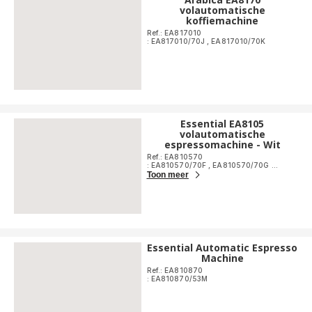
volautomatische
koffiemachine
Ref.: EA817010
: EA817010/70J
,
EA817010/70K
Essential EA8105
volautomatische
espressomachine - Wit
Ref.: EA810570
: EA810570/70F
,
EA810570/70G
...
Toon meer
Essential Automatic Espresso
Machine
Ref.: EA810870
: EA810870/53M