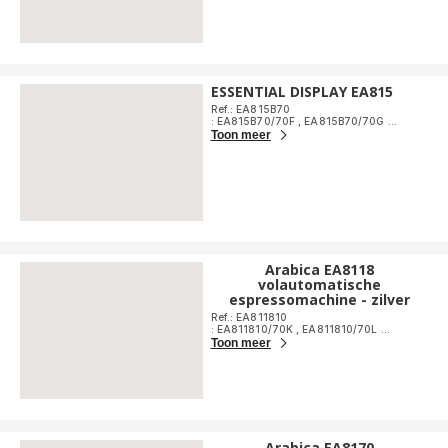
ESSENTIAL DISPLAY EA815
Ref.: EA815B70
: EA815B70/70F
,
EA815B70/70G
...
Toon meer
Arabica EA8118
volautomatische
espressomachine - zilver
Ref.: EA811810
: EA811810/70K
,
EA811810/70L
...
Toon meer
Arabica EA8170