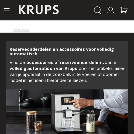
Krups-
Open
Mijn
Mijn
startpagina
het
account
winke
menu
Dranken
Reserveonderdelen en accessoires voor volledig
automatisch
Vind de
accessoires of reserveonderdelen
voor je
volledig automatisch van Krups
door het artikelnummer
van je apparaat in de zoekbalk in te voeren of doorhet
model in het menu hieronder te kiezen.