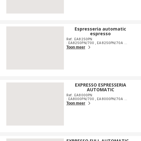
Espresseria automatic
espresso
Ref.: EA8250PN
: EA8250PN/700
,
EA8250PN/70A
...
Toon meer
EXPRESSO ESPRESSERIA
AUTOMATIC
Ref.: EA8000PN
: EA8000PN/700
,
EA8000PN/70A
...
Toon meer
EXPRESSO FULL AUTOMATIC