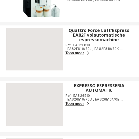
Quattro Force Latt'Espress
EA82F volautomatische
espressomachine
Ref.: EA82F810
: EA82F810/70J
,
EA82F810/70K
...
Toon meer
EXPRESSO ESPRESSERIA
AUTOMATIC
Ref.: EA826E10
: EA826E10/70D
,
EA826E10/70E
...
Toon meer