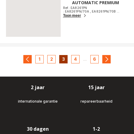
AUTOMATIC PREMIUM
Ref.: EA8261PN
: EA8261PN/70A
,
EA8261PN/70B
...
Toon meer
1
2
3
4
...
6
navigation.pagination.actions.prev
-
-
-
-
-
navigation.p
navigation.pagination.a11y.page
navigation.pagination.a11y.page
navigation.pagination.a11y.page
navigation.pagination.a11y
navigation.paginat
2 jaar
15 jaar
internationale garantie
repareerbaarheid
30 dagen
1-2