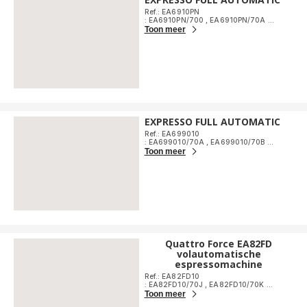
Ref.: EA6910PN
: EA6910PN/700
,
EA6910PN/70A
...
Toon meer
EXPRESSO FULL AUTOMATIC
Ref.: EA699010
: EA699010/70A
,
EA699010/70B
...
Toon meer
Quattro Force EA82FD
volautomatische
espressomachine
Ref.: EA82FD10
: EA82FD10/70J
,
EA82FD10/70K
...
Toon meer