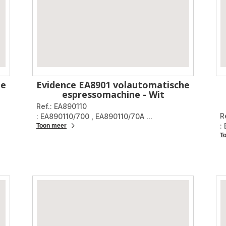
he
Evidence EA8901 volautomatische
espressomachine - Wit
Ref.: EA890110
R
: EA890110/700
,
EA890110/70A
...
:
Toon meer
T