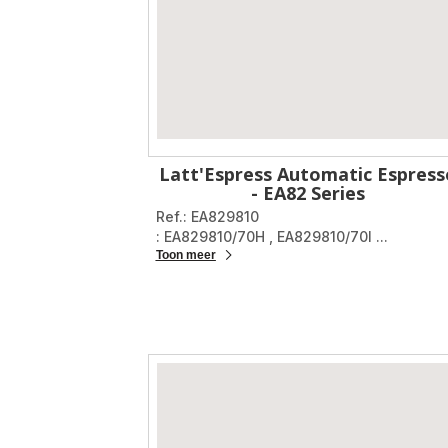
Latt'Espress Automatic Espress
- EA82 Series
Ref.: EA829810
: EA829810/70H
,
EA829810/70I
...
Toon meer