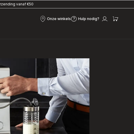
erzending vanaf €50
Onze winkels
Hulp nodig?
Onze
Hulp
Mijn
Mijn
winkels
nodig?
account
winke