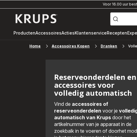
Voor 16.00 uur bes
["Waar
ben
Krups-
je
naar
startpagina
op
zoek?",
"volautomatische
Producten
Accessoires
Acties
Klantenservice
Recepten
Expe
espressomachine"
"pistonmachine",
"dolce
Home
Accessoires Kopen
Dranken
gusto"]
Voll
Reserveonderdelen en
accessoires voor
volledig automatisch
Vind de
accessoires of
reserveonderdelen
voor je
volledi
automatisch van Krups
door het
artikelnummer van je apparaat in de
zoekbalk in te voeren of doorhet mod