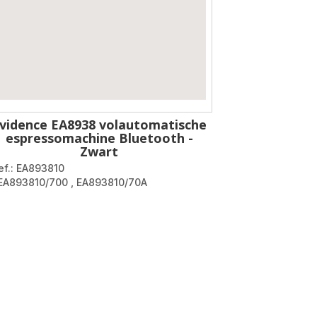
vidence EA8938 volautomatische
espressomachine Bluetooth -
Zwart
ef.: EA893810
 EA893810/700
,
EA893810/70A
igation.pagination.actions.next
.page
on.a11y.page
pagination.a11y.page