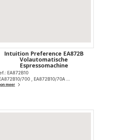
Intuition Preference EA872B
Volautomatische
Espressomachine
ef.: EA872B10
 EA872B10/700
,
EA872B10/70A
...
oon meer