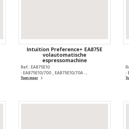
Intuition Preference+ EA875E
volautomatische
espressomachine
Ref.: EA875E10
R
: EA875E10/700
,
EA875E10/70A
...
:
Toon meer
T