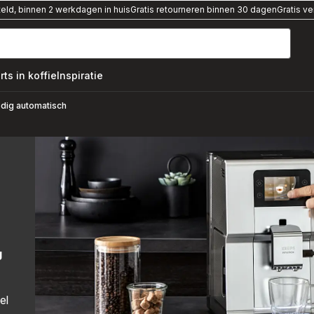
teld, binnen 2 werkdagen in huis
Gratis retourneren binnen 30 dagen
Gratis v
rts in koffie
Inspiratie
,
edig automatisch
g
el