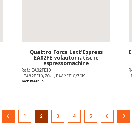
Quattro Force Latt'Espress
E
EA82FE volautomatische
espressomachine
Ref.: EA82FE10
R
: EA82FE10/70J
,
EA82FE10/70K
...
:
Toon meer
1
2
3
4
5
6
navigation.pagination.actions.prev
-
-
-
-
-
-
nav
navigation.pagination.a11y.page
navigation.pagination.a11y.page
navigation.pagination.a11y.page
navigation.pagination.a11y
navigation.paginati
navigation.