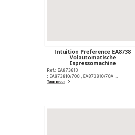
Intuition Preference EA8738
Volautomatische
Espressomachine
Ref.: EA873810
: EA873810/700
,
EA873810/70A
...
Toon meer