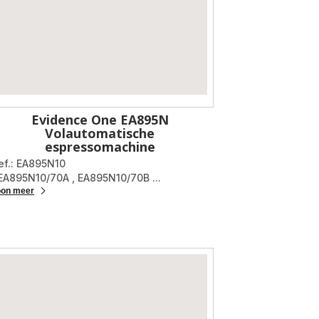
Evidence One EA895N
Volautomatische
espressomachine
ef.: EA895N10
 EA895N10/70A
,
EA895N10/70B
...
oon meer