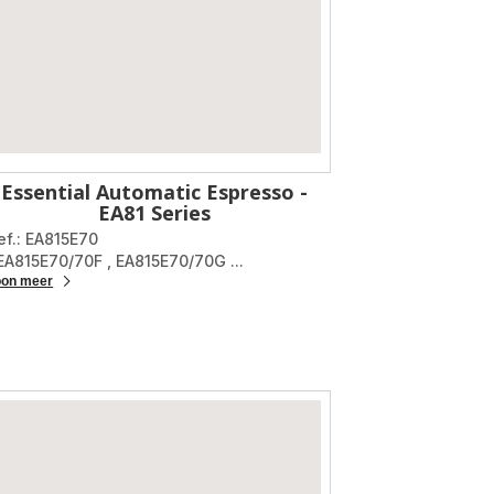
Essential Automatic Espresso -
EA81 Series
ef.: EA815E70
 EA815E70/70F
,
EA815E70/70G
...
oon meer