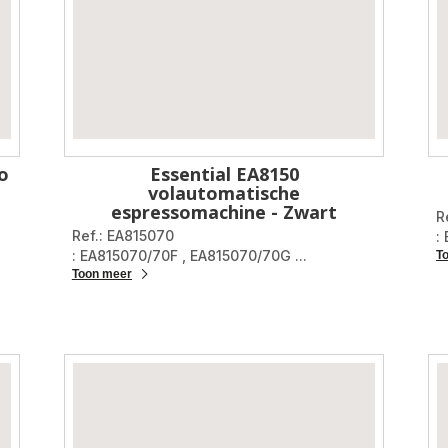
o
Essential EA8150
volautomatische
espressomachine - Zwart
R
Ref.: EA815070
:
: EA815070/70F
,
EA815070/70G
...
T
Toon meer