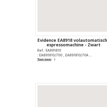
Evidence EA8918 volautomatisc
espressomachine - Zwart
Ref.: EA891810
: EA891810/700
,
EA891810/70A
...
Toon meer