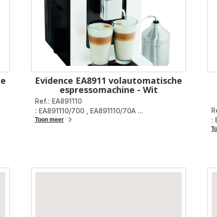
he
Evidence EA8911 volautomatische
espressomachine - Wit
Ref.: EA891110
R
: EA891110/700
,
EA891110/70A
...
:
Toon meer
T