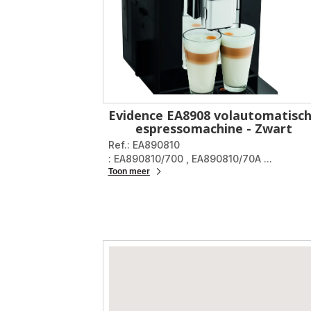
Evidence EA8908 volautomatisc
espressomachine - Zwart
Ref.: EA890810
: EA890810/700
,
EA890810/70A
...
Toon meer