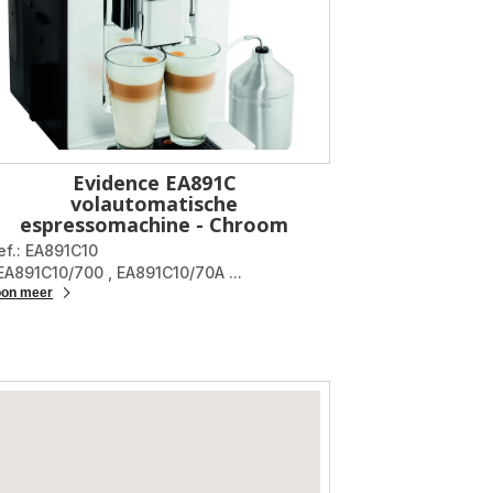
Evidence EA891C
volautomatische
espressomachine - Chroom
ef.: EA891C10
 EA891C10/700
,
EA891C10/70A
...
oon meer