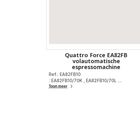
Quattro Force EA82FB
volautomatische
espressomachine
Ref.: EA82FB10
: EA82FB10/70K
,
EA82FB10/70L
...
Toon meer