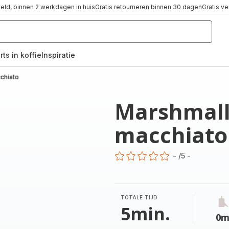
teld, binnen 2 werkdagen in huis
Gratis retourneren binnen 30 dagen
Gratis v
rts in koffie
Inspiratie
,
chiato
Marshmall
macchiato
-
/5
-
ratings.0
TOTALE TIJD
5min.
0m