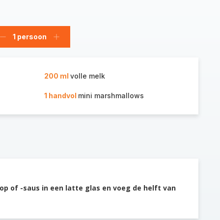
1 persoon
Verwijder
Voeg
persoon
persoon
toe
200 ml
volle melk
1 handvol
mini marshmallows
p of -saus in een latte glas en voeg de helft van