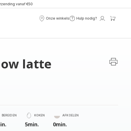
erzending vanaf €50
Onze winkels
Hulp nodig?
Onze
Hulp
Mijn
Mijn
winkels
nodig?
account
winke
ow latte
BEREIDEN
KOKEN
AFKOELEN
in.
5min.
0min.