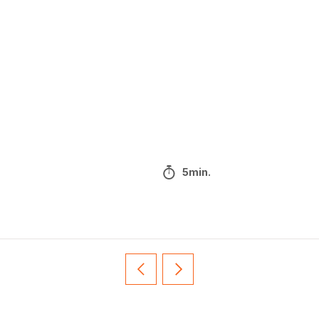
5min.
Vorige
Volgende
Recipe
Recipe
card
card
slider
slider