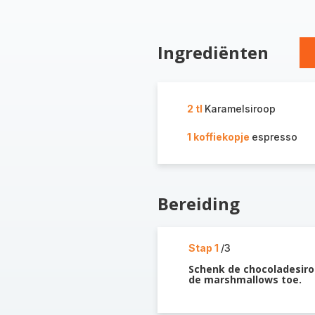
Ingrediënten
2 tl
Karamelsiroop
1 koffiekopje
espresso
Bereiding
Stap 1
/3
Schenk de chocoladesiroo
de marshmallows toe.