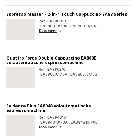
esp
-
Zwa
Espresso Master - 2-in-1 Touch Cappuccino EA88 Series
Ref.: EA880810
: EA880810/700
,
EA880810/70A
...
Toon meer
Esp
Mas
-
2-
in-
1
Quattro Force Double Cappuccino EA880E
Tou
volautomatische espressomachine
Cap
EA
Ref.: EA880E10
Ser
: EA880E10/70A
,
EA880E10/70B
Quattro
Qua
Force
For
Double
Dou
Cappuccino
Cap
EA880E
EA
volautomatische
vol
Evidence Plus EA8948 volautomatische
espressomachine
esp
espressomachine
Ref.: EA894810
: EA894810/70A
,
EA894810/70B
...
Toon meer
Evi
Plu