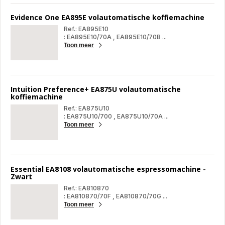
kof
Evidence One EA895E volautomatische koffiemachine
Ref.: EA895E10
: EA895E10/70A
,
EA895E10/70B
...
Toon meer
Evi
On
EA
vol
kof
Intuition Preference+ EA875U volautomatische
koffiemachine
Ref.: EA875U10
: EA875U10/700
,
EA875U10/70A
...
Toon meer
Intu
Pre
EA
vol
kof
Essential EA8108 volautomatische espressomachine -
Zwart
Ref.: EA810870
: EA810870/70F
,
EA810870/70G
...
Toon meer
Ess
EA
vol