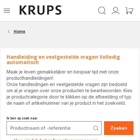
Krups-
Open
Mijn
Mijn
startpagina
het
account
winke
menu
Home
Handleiding en veelgestelde vragen Volledig
automatisch
Maak je leven gemakkelijker en bespaar tijd met onze
producthandleidingen!
Onze handleidingen en veelgestelde vragen zijn bedoeld
om al je vragen over onze producten te beantwoorden. Kies
je productcategorie door te klikken op de afbeelding of typ
de naam of artikelnummer van je product in het zoekveld.
Ik ben op zoek naar
Zoeken