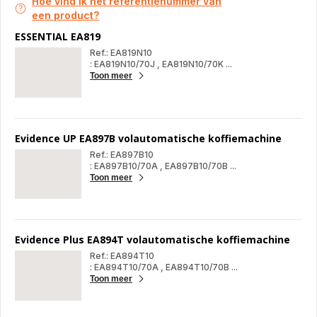
Hoe vind ik het referentienummer van
een product?
ESSENTIAL EA819
Ref.: EA819N10
: EA819N10/70J
,
EA819N10/70K
...
Toon meer
ES
EA
Evidence UP EA897B volautomatische koffiemachine
Ref.: EA897B10
: EA897B10/70A
,
EA897B10/70B
...
Toon meer
Evi
UP
EA
vol
kof
Evidence Plus EA894T volautomatische koffiemachine
Ref.: EA894T10
: EA894T10/70A
,
EA894T10/70B
...
Toon meer
Evi
Plu
EA
vol