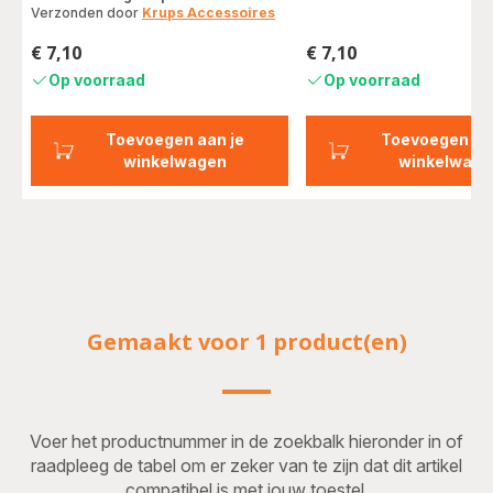
Verzonden door
Krups Accessoires
€ 7,10
€ 7,10
Prijs
Prijs
Op voorraad
Op voorraad
Toevoegen aan je
Toevoegen aa
winkelwagen
winkelwage
Gemaakt voor 1 product(en)
Voer het productnummer in de zoekbalk hieronder in of
raadpleeg de tabel om er zeker van te zijn dat dit artikel
compatibel is met jouw toestel.