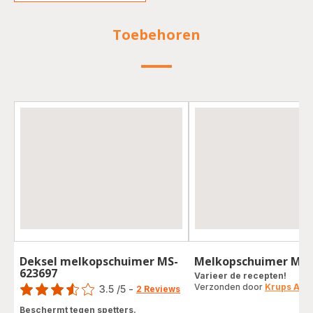
Toebehoren
Deksel melkopschuimer MS-
Melkopschuimer MS-
623697
Score
Varieer de recepten!
Verzonden door
Krups Acc
3.5
/5
-
2 Reviews
ratings.3.5
Beschermt tegen spetters.