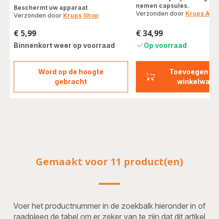
met
nemen capsules.
Beschermt uw apparaat
vier
Verzonden door
Krups Acc
Verzonden door
Krups Shop
sterren
(gemiddeld)
€ 5,99
€ 34,99
Prijs
Prijs
Binnenkort weer op voorraad
Op voorraad
Word op de hoogte
Toevoegen aa
Zakjes
gebracht
winkelwage
ontkalkingspoeder
x2
F054001B
Gemaakt voor 11 product(en)
Voer het productnummer in de zoekbalk hieronder in of
raadpleeg de tabel om er zeker van te zijn dat dit artikel