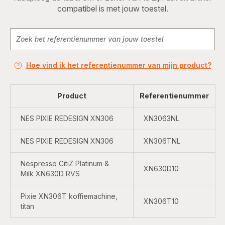
compatibel is met jouw toestel.
Hoe vind ik het referentienummer van mijn product?
Product
Referentienummer
NES PIXIE REDESIGN XN306
XN3063NL
NES PIXIE REDESIGN XN306
XN306TNL
Nespresso CitiZ Platinum &
XN630D10
Milk XN630D RVS
Pixie XN306T koffiemachine,
XN306T10
titan