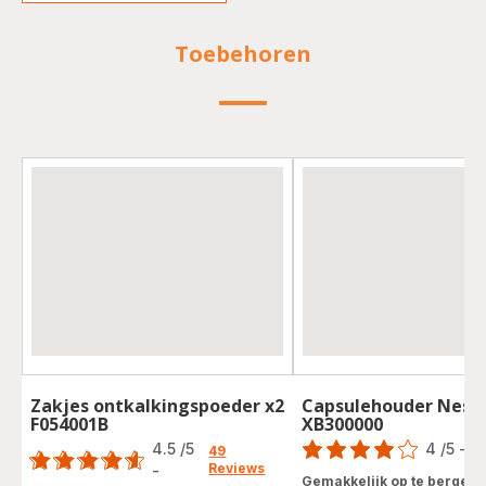
Toebehoren
Zakjes ontkalkingspoeder x2
Capsulehouder Nesp
F054001B
XB300000
Score
Score
4.5
/5
4
/5
-
2 
49
Reviews
Beoordeling
-
ratings.4.5
Gemakkelijk op te bergen e