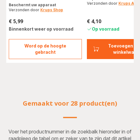
vijf
Verzonden door
Krups Acc
Beschermt uw apparaat
sterren
Verzonden door
Krups Shop
(gemiddeld)
€ 5,99
€ 4,10
Prijs
Prijs
Binnenkort weer op voorraad
Op voorraad
Word op de hoogte
Toevoegen aa
Zakjes
gebracht
winkelwage
ontkalkingspoeder
x2
F054001B
Gemaakt voor 28 product(en)
Voer het productnummer in de zoekbalk hieronder in of
raadpleeg de tabel om er zeker van te zijn dat dit artikel