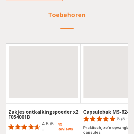
Toebehoren
Zakjes ontkalkingspoeder x2
Capsulebak MS-6248
Score
F054001B
Score
5
/5
-
1 
4.5
/5
Beoordeling
49
Praktisch, zo´n opvangbak
Reviews
-
met
ratings.4.5
capsules