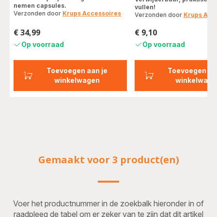
met
nemen capsules.
vullen!
vier
Verzonden door
Krups Accessoires
Verzonden door
Krups Acc
sterren
(gemiddeld)
€ 34,99
€ 9,10
Prijs
Prijs
Op voorraad
Op voorraad
Toevoegen aan je
Toevoegen aa
winkelwagen
winkelwage
Gemaakt voor 3 product(en)
Voer het productnummer in de zoekbalk hieronder in of
raadpleeg de tabel om er zeker van te zijn dat dit artikel