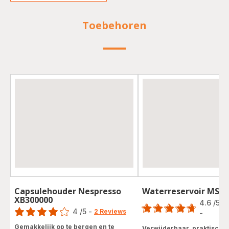
Toebehoren
Capsulehouder Nespresso
Waterreservoir MS-6
Score
XB300000
Score
4.6
/5
4
/5
-
2 Reviews
-
ratings.4.6
Beoordeling
Gemakkelijk op te bergen en te
Verwijderbaar, praktisch v