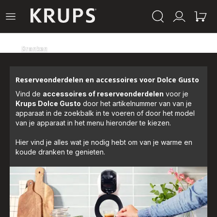
Krups-
Open
Mijn
Mijn
startpagina
het
account
winke
menu
Dranken
Reserveonderdelen en accessoires voor Dolce Gusto
Vind de
accessoires of reserveonderdelen
voor je
Krups Dolce Gusto
door het artikelnummer van van je
apparaat in de zoekbalk in te voeren of door het model
van je apparaat in het menu hieronder te kiezen.
Hier vind je alles wat je nodig hebt om van je warme en
koude dranken te genieten.