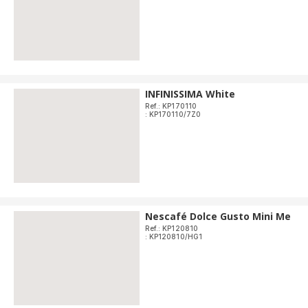
INFINISSIMA White
Ref.: KP170110
: KP170110/7Z0
Nescafé Dolce Gusto Mini Me
Ref.: KP120810
: KP120810/HG1