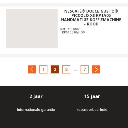
NESCAFÉ® DOLCE GUSTO®
PICCOLO XS KP1A05
HANDMATIGE KOFFIEMACHINE
- ROOD
Ref.: KP1A0510
: KP1A0510/HG0
1
2
3
...
7
navigation.pagination.actions.prev
-
-
-
-
navigation.pagi
navigation.pagination.a11y.page
navigation.pagination.a11y.page
navigation.pagination.a11y.pa
navigation.paginatio
2 jaar
15 jaar
internationale garantie
repareerbaarheid