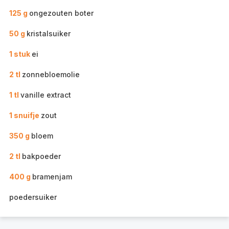
125 g
ongezouten boter
50 g
kristalsuiker
1 stuk
ei
2 tl
zonnebloemolie
1 tl
vanille extract
1 snuifje
zout
350 g
bloem
2 tl
bakpoeder
400 g
bramenjam
poedersuiker