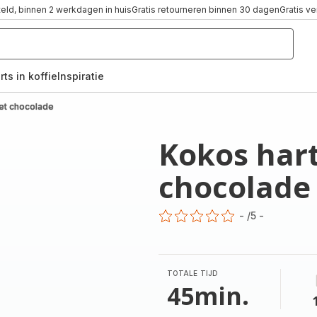
teld, binnen 2 werkdagen in huis
Gratis retourneren binnen 30 dagen
Gratis v
rts in koffie
Inspiratie
,
et chocolade
Kokos har
chocolade
-
/5
-
ratings.0
TOTALE TIJD
45min.