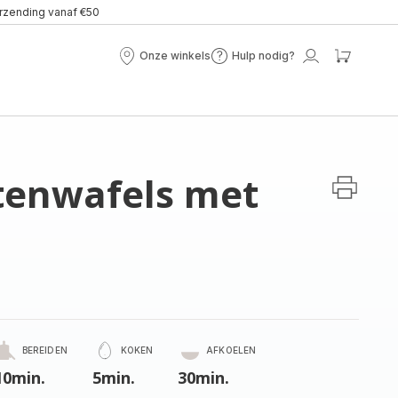
erzending vanaf €50
Onze winkels
Hulp nodig?
Onze
Hulp
Mijn
Mijn
winkels
nodig?
account
winke
tenwafels met
BEREIDEN
KOKEN
AFKOELEN
10min.
5min.
30min.