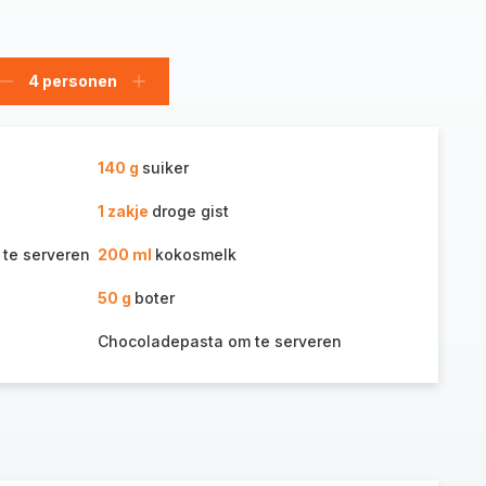
4 personen
Verwijder
Voeg
personen
personen
toe
140 g
suiker
1 zakje
droge gist
 te serveren
200 ml
kokosmelk
50 g
boter
Chocoladepasta om te serveren