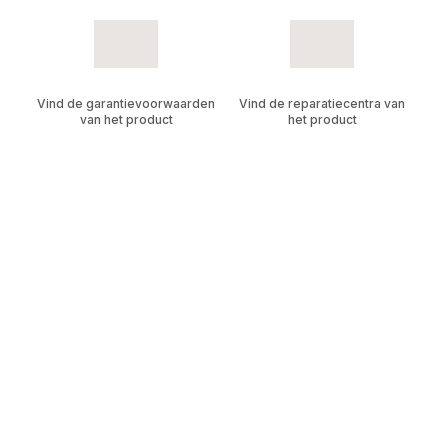
Vind de garantievoorwaarden
Vind de reparatiecentra van
van het product
het product
Product
Veelgestelde vragen
handleidingen
Vind de handleiding van jouw
Al onze antwoorden op jouw
KRUPS-producten
vragen