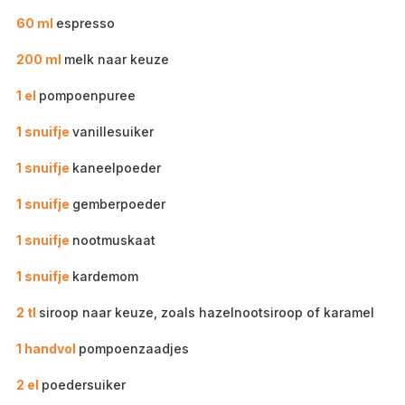
60 ml
espresso
200 ml
melk naar keuze
1 el
pompoenpuree
1 snuifje
vanillesuiker
1 snuifje
kaneelpoeder
1 snuifje
gemberpoeder
1 snuifje
nootmuskaat
1 snuifje
kardemom
2 tl
siroop naar keuze, zoals hazelnootsiroop of karamel
1 handvol
pompoenzaadjes
2 el
poedersuiker