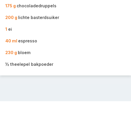
175 g
chocoladedruppels
200 g
lichte basterdsuiker
1
ei
40 ml
espresso
230 g
bloem
½ theelepel bakpoeder