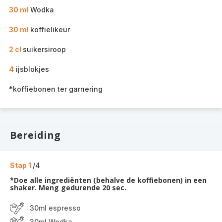
30 ml
Wodka
30 ml
koffielikeur
2 cl
suikersiroop
4
ijsblokjes
*koffiebonen ter garnering
Bereiding
Stap 1
/4
*Doe alle ingrediënten (behalve de koffiebonen) in een
shaker. Meng gedurende 20 sec.
30ml espresso
30ml Wodka