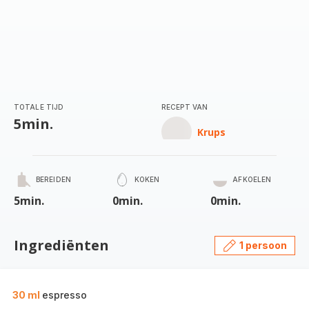
TOTALE TIJD
RECEPT VAN
5min.
Krups
BEREIDEN
KOKEN
AFKOELEN
5min.
0min.
0min.
Ingrediënten
1 persoon
30 ml
espresso