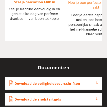
Stel je Sensation Milk in
Hoe je een perfecte ca
maakt
Stel je machine eenvoudig in en
geniet elke dag van perfecte
Leer je eerste cappuc
drankjes — van boon tot kopje.
maken, pas hem aa
persoonlijke smaak aan
het melkkannetje schoo
klaar bent.
Documenten
Download de veiligheidsvoorschriften
Download de snelstartgids