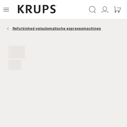
Krups-
Open
Mijn
Mijn
startpagina
het
account
winke
menu
Refurbished volautomatische espressomachines