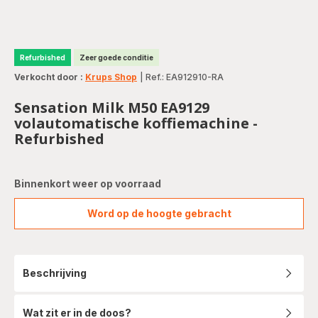
Refurbished
Zeer goede conditie
Verkocht door :
Krups Shop
|
Ref.: EA912910-RA
Sensation Milk M50 EA9129
volautomatische koffiemachine -
Refurbished
Binnenkort weer op voorraad
Word op de hoogte gebracht
Sensation
Milk
M50
EA9129
Beschrijving
volautomatische
koffiemachine
-
Wat zit er in de doos?