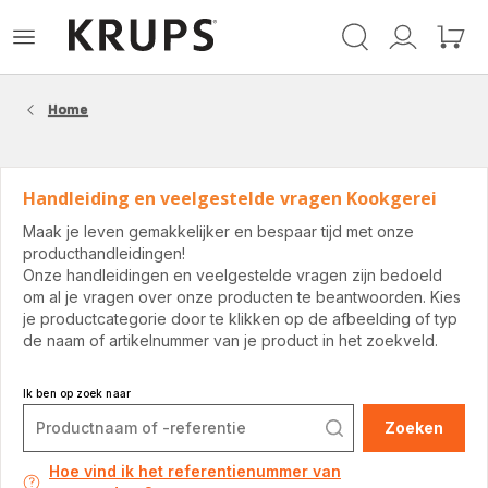
Krups-
Open
Mijn
Mijn
startpagina
het
account
winke
menu
Home
Handleiding en veelgestelde vragen Kookgerei
Maak je leven gemakkelijker en bespaar tijd met onze
producthandleidingen!
Onze handleidingen en veelgestelde vragen zijn bedoeld
om al je vragen over onze producten te beantwoorden. Kies
je productcategorie door te klikken op de afbeelding of typ
de naam of artikelnummer van je product in het zoekveld.
Ik ben op zoek naar
Zoeken
Hoe vind ik het referentienummer van