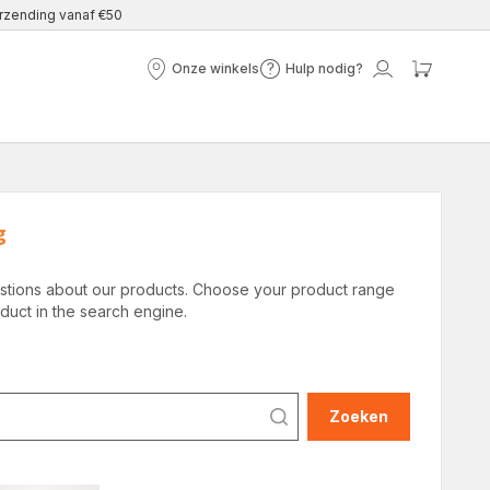
erzending vanaf €50
Onze winkels
Hulp nodig?
Onze
Hulp
Mijn
Mijn
winkels
nodig?
account
winke
g
uestions about our products. Choose your product range
duct in the search engine.
Zoeken