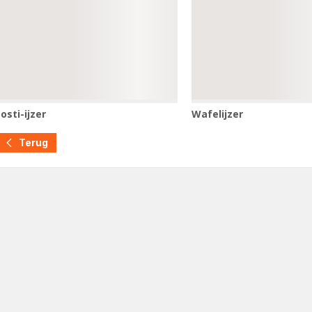
osti-ijzer
Wafelijzer
osti-
Wafelijzer
jzer
Terug