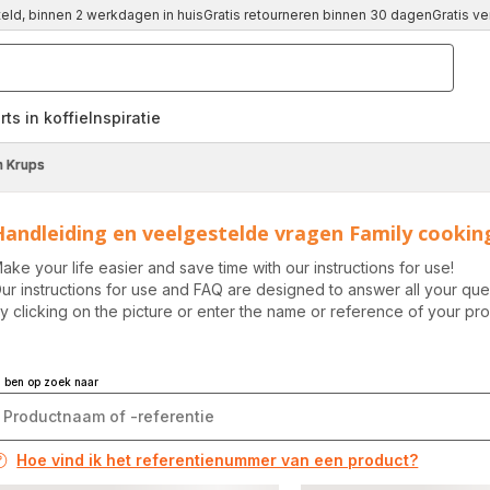
teld, binnen 2 werkdagen in huis
Gratis retourneren binnen 30 dagen
Gratis v
rts in koffie
Inspiratie
,
n Krups
Handleiding en veelgestelde vragen Family cookin
ake your life easier and save time with our instructions for use!
ur instructions for use and FAQ are designed to answer all your q
y clicking on the picture or enter the name or reference of your pro
k ben op zoek naar
Hoe vind ik het referentienummer van een product?