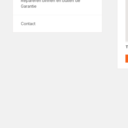
Repareren binnen en buiten de
Garantie
Contact
T
T
i