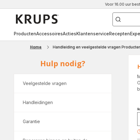
Voor 16.00 uur bes
["Waar
ben
Krups-
je
naar
startpagina
op
zoek?",
"volautomatische
Producten
Accessoires
Acties
Klantenservice
Recepten
Expe
espressomachine"
"pistonmachine",
"dolce
Home
Handleiding en veelgestelde vragen Producte
gusto"]
Hulp nodig?
M
O
Veelgestelde vragen
b
Handleidingen
I
Garantie