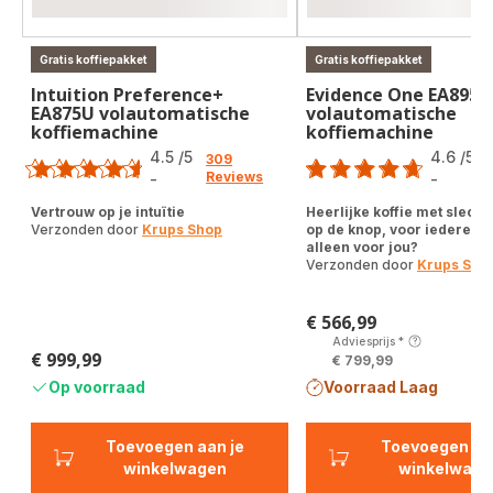
Gratis koffiepakket
Gratis koffiepakket
Intuition Preference+
Evidence One EA895E
EA875U volautomatische
volautomatische
koffiemachine
koffiemachine
Score
Score
4.5
/5
4.6
/5
309
Reviews
-
-
ratings.4.5
ratings.4.6
Vertrouw op je intuïtie
Heerlijke koffie met slecht
Verzonden door
Krups Shop
op de knop, voor iedereen 
alleen voor jou?
Verzonden door
Krups Sho
€ 566,99
Prijs
Adviesprijs
*
€ 999,99
€ 799,99
Prijs
Op voorraad
Voorraad Laag
Toevoegen aan je
Toevoegen aa
winkelwagen
winkelwage