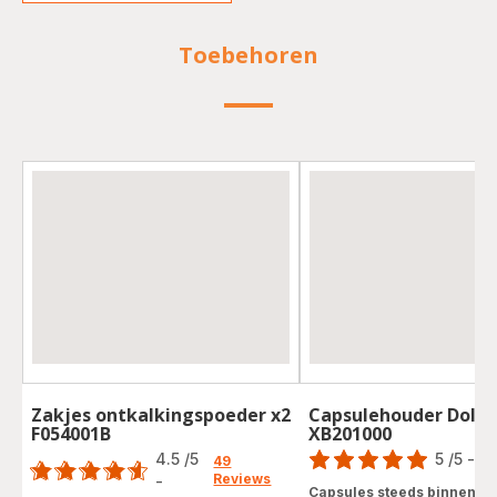
Toebehoren
Zakjes ontkalkingspoeder x2
Capsulehouder Dolce
F054001B
XB201000
Score
Score
4.5
/5
5
/5
-
1 
49
Reviews
Beoordeling
-
ratings.4.5
Capsules steeds binnen h