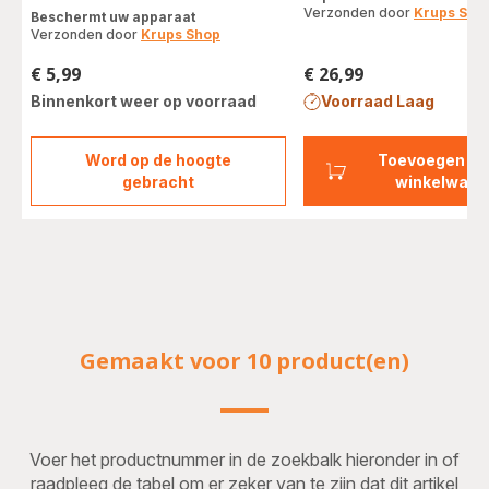
met
Verzonden door
Krups Sho
Beschermt uw apparaat
vijf
Verzonden door
Krups Shop
sterren
(gemiddeld)
€ 5,99
€ 26,99
Prijs
Prijs
Binnenkort weer op voorraad
Voorraad Laag
Word op de hoogte
Toevoegen aa
Zakjes
gebracht
winkelwage
ontkalkingspoeder
x2
F054001B
Gemaakt voor 10 product(en)
Voer het productnummer in de zoekbalk hieronder in of
raadpleeg de tabel om er zeker van te zijn dat dit artikel