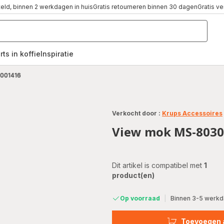
teld, binnen 2 werkdagen in huis
Gratis retourneren binnen 30 dagen
Gratis v
rts in koffie
Inspiratie
,
001416
Verkocht door :
Krups Accessoires
View mok MS-8030
Dit artikel is compatibel met
1
product(en)
Op voorraad
|
Binnen 3-5 werkda
Toevoegen 