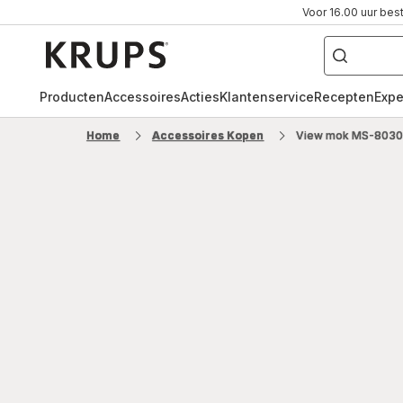
Voor 16.00 uur bes
["Waar
ben
Krups-
je
naar
startpagina
op
zoek?",
"volautomatische
Producten
Accessoires
Acties
Klantenservice
Recepten
Expe
espressomachine"
"pistonmachine",
"dolce
Home
Accessoires Kopen
View mok MS-8030
gusto"]