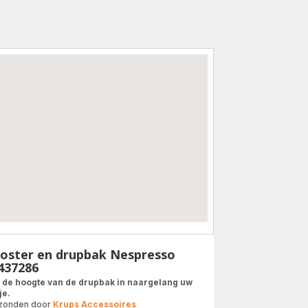
oster en drupbak Nespresso
437286
l de hoogte van de drupbak in naargelang uw
je.
zonden door
Krups Accessoires