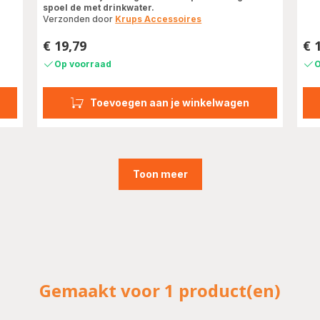
met
spoel de met drinkwater.
vier
Verzonden door
Krups Accessoires
sterren
€ 19,79
€ 
(gemiddeld)
Prijs
Prij
Op voorraad
O
Toevoegen aan je winkelwagen
Toon meer
Gemaakt voor 1 product(en)