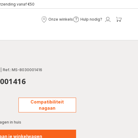
erzending vanaf €50
Onze winkels
Hulp nodig?
Onze
Hulp
Mijn
Mijn
winkels
nodig?
account
winke
|
Ref.: MS-8030001416
001416
Compatibiliteit
nagaan
gen in huis
aan je winkelwagen