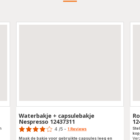
Waterbakje + capsulebakje
Ro
Nespresso 12437311
12
Score
n
Ste
4
/5
-
1 Reviews
kop
Beoordeling
Maak de bakje voor gebruikte capsules leeg en
Ver