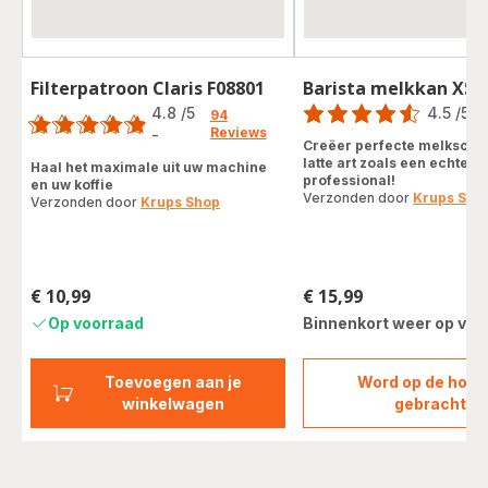
Filterpatroon Claris F08801
Barista melkkan XS5
Score
Score
4.8
/5
4.5
/5
-
94
Reviews
ratings.4.5
-
ratings.4.8
Creëer perfecte melkschu
latte art zoals een echte
Haal het maximale uit uw machine
professional!
en uw koffie
Verzonden door
Krups Sho
Verzonden door
Krups Shop
€ 10,99
€ 15,99
Prijs
Prijs
Op voorraad
Binnenkort weer op voo
Toevoegen aan je
Word op de hoog
Barist
winkelwagen
gebracht
melkk
XS53