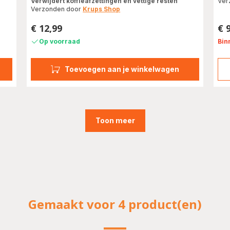
Verwijdert koffieafzettingen en vettige resten
Ver
Verzonden door
Krups Shop
€ 12,99
€ 
Prijs
Prij
Op voorraad
Bin
Toevoegen aan je winkelwagen
Toon meer
Gemaakt voor 4 product(en)