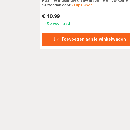
Haal het maximale uit uw machine en uw koffie
Verzonden door
Krups Shop
€ 10,99
Prijs
Op voorraad
Toevoegen aan je winkelwagen