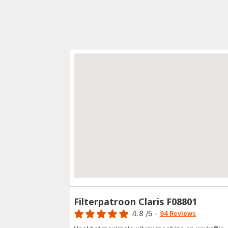
Filterpatroon Claris F08801
Score
4.8
/5
-
94 Reviews
ratings.4.8