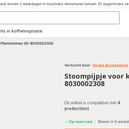
teld, binnen 2 werkdagen in huis
Gratis retourneren binnen 30 dagen
Gratis v
rts in koffie
Inspiratie
,
koffiemachines SS-8030002308
Verkocht door :
Krups Accessoires
Stoompijpje voor 
8030002308
Dit artikel is compatibel met
4
product(en)
Op voorraad
|
Binnen 3-5 werkda