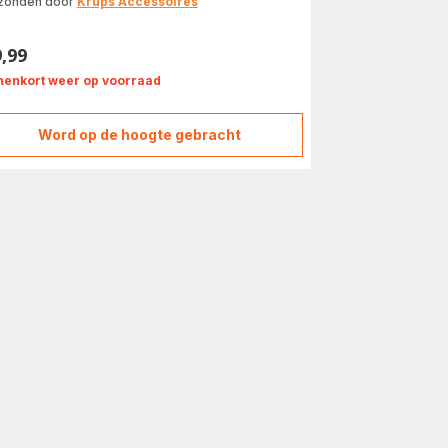
zonden door
Krups Accessoires
9,99
s
nenkort weer op voorraad
Word op de hoogte gebracht
REINIGINGSTABLET
XS8081F0