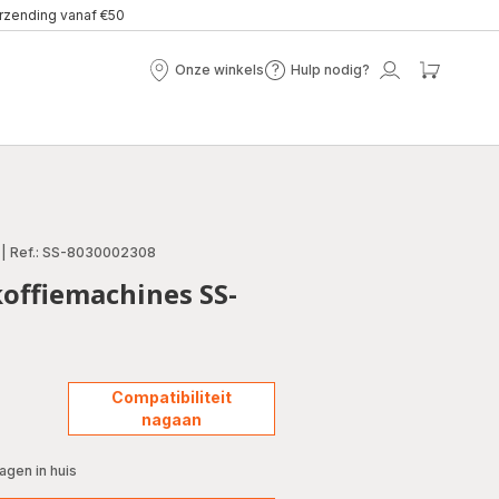
erzending vanaf €50
Onze winkels
Hulp nodig?
Onze
Hulp
Mijn
Mijn
winkels
nodig?
account
winke
|
Ref.: SS-8030002308
koffiemachines SS-
Compatibiliteit
nagaan
gen in huis