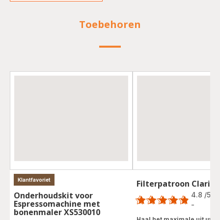
Toebehoren
Klantfavoriet
Filterpatroon Claris 
Score
Onderhoudskit voor
4.8
/5
Espressomachine met
-
ratings.4.8
bonenmaler XS530010
Score
Haal het maximale uit uw 