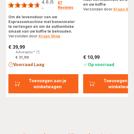
4.6
/5
67
en uw koffie
Reviews
-
Verzonden door
Krups Sho
ratings.4.6
Om de levensduur van uw
Espressomachine met bonenmaler
te verlengen en om de authentieke
smaak van uw koffie te behouden.
Verzonden door
Krups Shop
€ 39,99
Prijs
Adviesprijs
*
€ 10,99
€ 31,99
Prijs
Voorraad Laag
Op voorraad
Toevoegen aan je
Toevoegen aa
winkelwagen
winkelwage