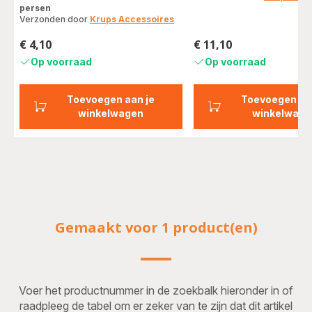
met
persen
vier
Verzonden door
Krups Accessoires
sterren
€ 4,10
€ 11,10
(gemiddeld)
Prijs
Prijs
Op voorraad
Op voorraad
Toevoegen aan je
Toevoegen aa
winkelwagen
winkelwage
Gemaakt voor 1 product(en)
Voer het productnummer in de zoekbalk hieronder in of
raadpleeg de tabel om er zeker van te zijn dat dit artikel