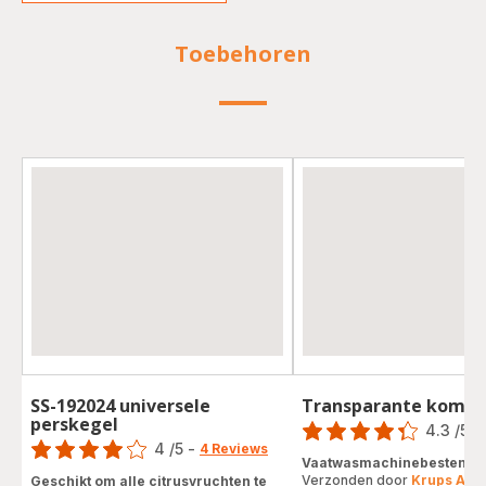
Toebehoren
SS-192024 universele
Transparante kom S
Score
perskegel
Score
4.3
/5
-
4
/5
-
4 Reviews
ratings.4.3
Vaatwasmachinebestendig
Beoordeling
Verzonden door
Krups Acc
Geschikt om alle citrusvruchten te