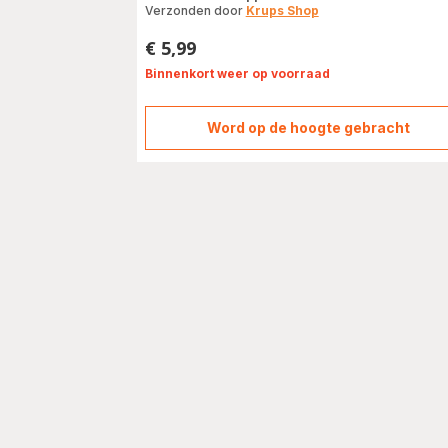
Verzonden door
Krups Shop
€ 5,99
Prijs
Binnenkort weer op voorraad
Word op de hoogte gebracht
Zakjes
ontkalkingspoede
x2
F054001B