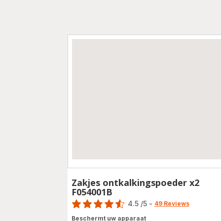
Zakjes ontkalkingspoeder x2
F054001B
Score
4.5
/5
-
49 Reviews
ratings.4.5
Beschermt uw apparaat