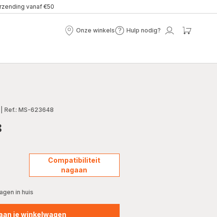
erzending vanaf €50
Onze winkels
Hulp nodig?
Onze
Hulp
Mijn
Mijn
winkels
nodig?
account
winke
|
Ref.: MS-623648
8
Compatibiliteit
nagaan
gen in huis
aan je winkelwagen