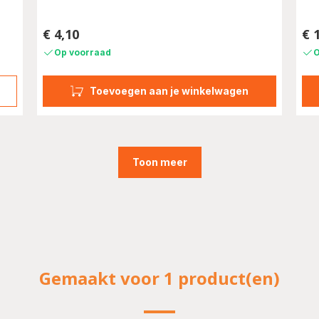
€ 4,10
€ 
Prijs
Prij
Op voorraad
O
Toevoegen aan je winkelwagen
r
Toon meer
Gemaakt voor 1 product(en)