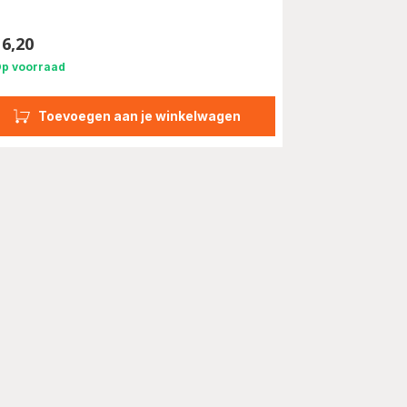
16,20
s
p voorraad
Toevoegen aan je winkelwagen