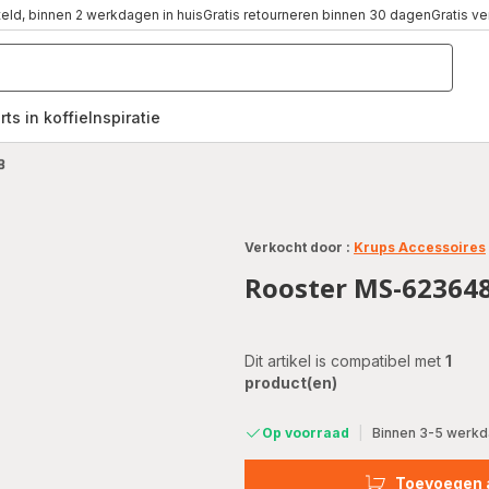
teld, binnen 2 werkdagen in huis
Gratis retourneren binnen 30 dagen
Gratis v
rts in koffie
Inspiratie
,
8
Verkocht door :
Krups Accessoires
Rooster MS-62364
Dit artikel is compatibel met
1
product(en)
Op voorraad
|
Binnen 3-5 werkda
Toevoegen 