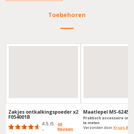
Toebehoren
Zakjes ontkalkingspoeder x2
Maatlepel MS-62452
F054001B
Score
Praktisch accessoire om uw
te meten
4.5
/5
49
Verzonden door
Krups Acc
Reviews
-
ratings.4.5