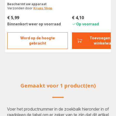
Beschermt uw apparaat
Verzonden door
Krups Shop
€ 5,99
€ 4,10
Prijs
Prijs
Binnenkort weer op voorraad
Op voorraad
Word op de hoogte
Toevoegen aa
Zakjes
gebracht
winkelwage
ontkalkingspoeder
x2
F054001B
Gemaakt voor 1 product(en)
Voer het productnummer in de zoekbalk hieronder in of
raadpleeg de tabel om er zeker van te zijn dat dit artikel