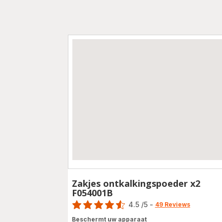
Zakjes ontkalkingspoeder x2
F054001B
Score
4.5
/5
-
49 Reviews
ratings.4.5
Beschermt uw apparaat