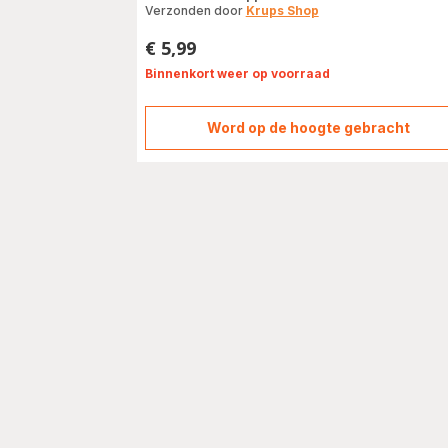
Verzonden door
Krups Shop
€ 5,99
Prijs
Binnenkort weer op voorraad
Word op de hoogte gebracht
Zakjes
ontkalkingspoede
x2
F054001B