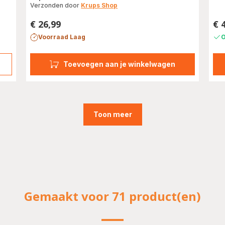
met
vijf
Verzonden door
Krups Shop
vijf
ste
sterren
€ 26,99
(ge
€ 
Prijs
Prij
(gemiddeld)
Voorraad Laag
O
Toevoegen aan je winkelwagen
r
Toon meer
Gemaakt voor 71 product(en)