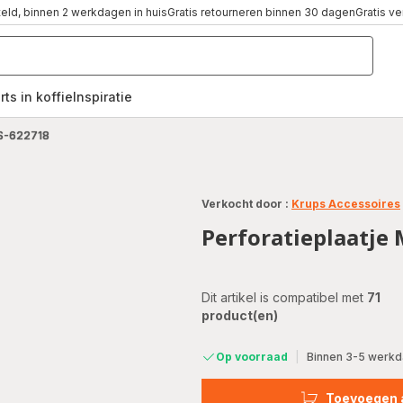
teld, binnen 2 werkdagen in huis
Gratis retourneren binnen 30 dagen
Gratis v
rts in koffie
Inspiratie
,
MS-622718
Verkocht door :
Krups Accessoires
Perforatieplaatje
Dit artikel is compatibel met
71
product(en)
Op voorraad
|
Binnen 3-5 werkda
Toevoegen 