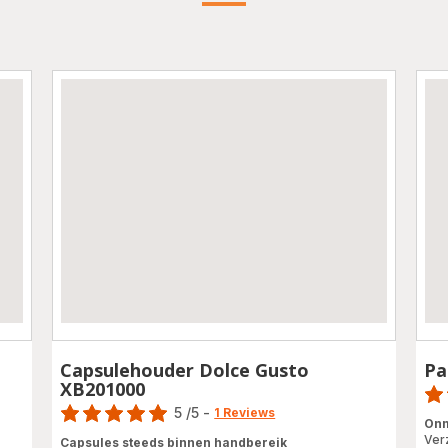
Capsulehouder Dolce Gusto
Pa
Scor
XB201000
Score
5
/5
-
Beo
1 Reviews
Onm
Beoordeling
met
Ver
Capsules steeds binnen handbereik