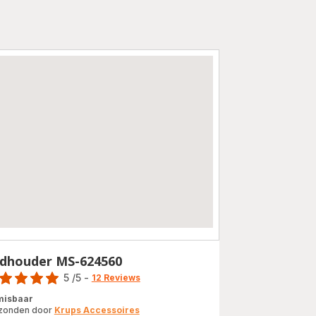
dhouder MS-624560
e
5
/5
-
12 Reviews
ordeling
isbaar
zonden door
Krups Accessoires