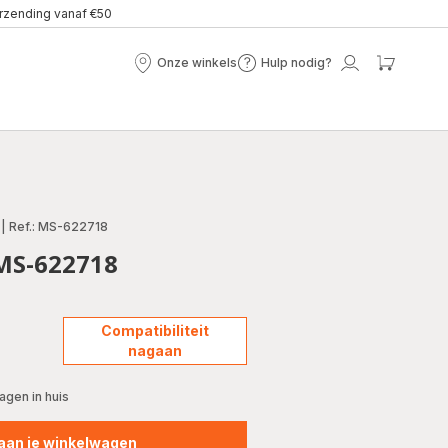
erzending vanaf €50
Onze winkels
Hulp nodig?
Onze
Hulp
Mijn
Mijn
winkels
nodig?
account
winke
|
Ref.: MS-622718
 MS-622718
Compatibiliteit
nagaan
gen in huis
aan je winkelwagen