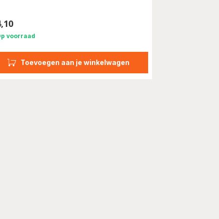
rren
middeld)
4,10
s
p voorraad
Toevoegen aan je winkelwagen