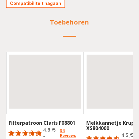
Compatibiliteit nagaan
Toebehoren
Filterpatroon Claris F08801
Melkkannetje Krups
Score
XS804000
Score
4.8
/5
94
4.5
/5
Reviews
-
ratings.4.8