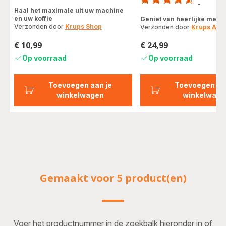
-
ratings.4.5
Haal het maximale uit uw machine
en uw koffie
Geniet van heerlijke melk
Verzonden door
Krups Shop
Verzonden door
Krups Acc
€ 10,99
€ 24,99
Prijs
Prijs
Op voorraad
Op voorraad
Toevoegen aan je
Toevoegen aa
winkelwagen
winkelwage
Gemaakt voor 5 product(en)
Voer het productnummer in de zoekbalk hieronder in of