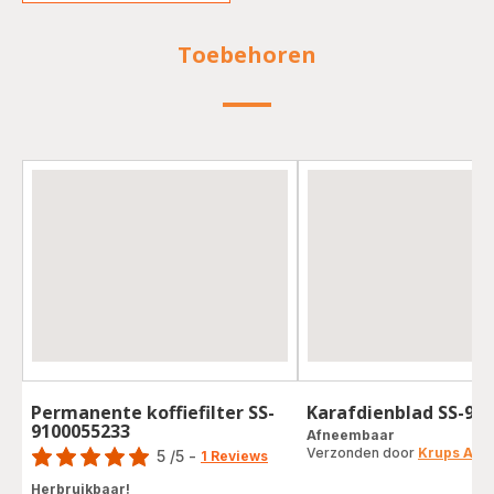
Toebehoren
Permanente koffiefilter SS-
Karafdienblad SS-91
9100055233
Score
Afneembaar
Verzonden door
Krups Acc
5
/5
-
1 Reviews
Beoordeling
Herbruikbaar!