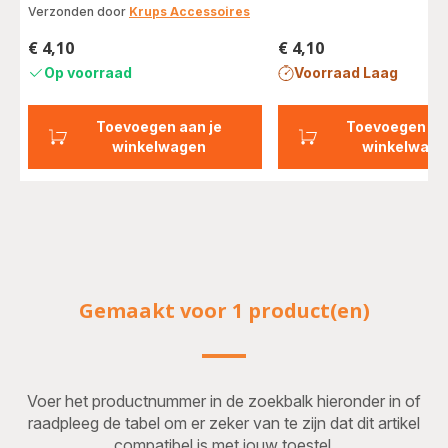
met
Verzonden door
Krups Accessoires
vijf
sterren
€ 4,10
€ 4,10
Prijs
Prijs
(gemiddeld)
Op voorraad
Voorraad Laag
Toevoegen aan je
Toevoegen aa
winkelwagen
winkelwage
Gemaakt voor 1 product(en)
Voer het productnummer in de zoekbalk hieronder in of
raadpleeg de tabel om er zeker van te zijn dat dit artikel
compatibel is met jouw toestel.