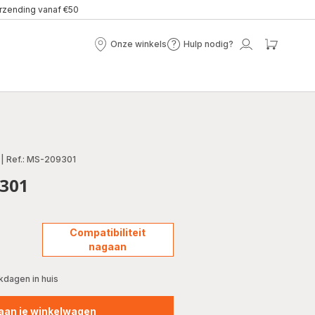
erzending vanaf €50
Onze winkels
Hulp nodig?
Onze
Hulp
Mijn
Mijn
winkels
nodig?
account
winke
|
Ref.: MS-209301
9301
Compatibiliteit
nagaan
kdagen in huis
aan je winkelwagen