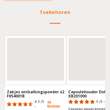
Toebehoren
Zakjes ontkalkingspoeder x2
Capsulehouder Dolce
F054001B
XB201000
Score
Score
4.5
/5
5
/5
-
1 
49
Reviews
Beoordeling
-
ratings.4.5
Capsules steeds binnen h