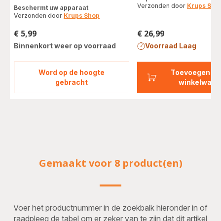
met
Verzonden door
Krups Sho
Beschermt uw apparaat
vijf
Verzonden door
Krups Shop
sterren
(gemiddeld)
€ 5,99
€ 26,99
Prijs
Prijs
Binnenkort weer op voorraad
Voorraad Laag
Word op de hoogte
Toevoegen aa
Zakjes
gebracht
winkelwage
ontkalkingspoeder
x2
F054001B
Gemaakt voor 8 product(en)
Voer het productnummer in de zoekbalk hieronder in of
raadpleeg de tabel om er zeker van te zijn dat dit artikel