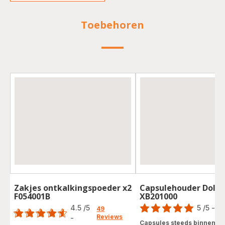
Toebehoren
Zakjes ontkalkingspoeder x2
Capsulehouder Dolce
F054001B
XB201000
Score
Score
4.5
/5
5
/5
-
1 
49
Reviews
Beoordeling
-
ratings.4.5
Capsules steeds binnen h