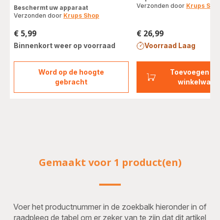
met
Verzonden door
Krups Sho
Beschermt uw apparaat
vijf
Verzonden door
Krups Shop
sterren
(gemiddeld)
€ 5,99
€ 26,99
Prijs
Prijs
Binnenkort weer op voorraad
Voorraad Laag
Word op de hoogte
Toevoegen aa
Zakjes
gebracht
winkelwage
ontkalkingspoeder
x2
F054001B
Gemaakt voor 1 product(en)
Voer het productnummer in de zoekbalk hieronder in of
raadpleeg de tabel om er zeker van te zijn dat dit artikel