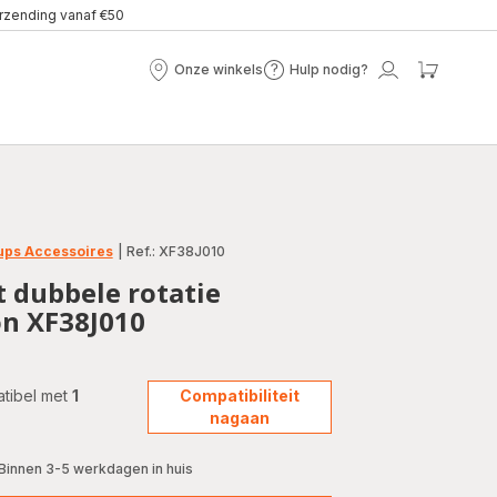
erzending vanaf €50
Onze winkels
Hulp nodig?
Onze
Hulp
Mijn
Mijn
winkels
nodig?
account
winke
ups Accessoires
|
Ref.: XF38J010
 dubbele rotatie
n XF38J010
patibel met
1
Compatibiliteit
nagaan
Binnen 3-5 werkdagen in huis