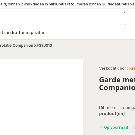
teld, binnen 2 werkdagen in huis
Gratis retourneren binnen 30 dagen
Gratis v
rts in koffie
Inspiratie
,
 rotatie Companion XF38J010
Verkocht door :
Kr
Garde met
Companio
Dit artikel is com
product(en)
Op voorraad
|