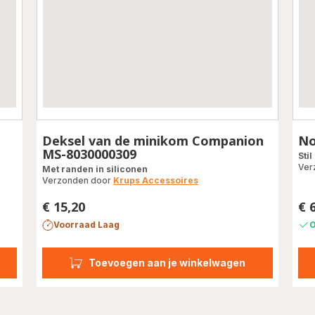
Deksel van de minikom Companion
No
MS-8030000309
Stil
Ver
Met randen in siliconen
Verzonden door
Krups Accessoires
€ 15,20
€ 
Prijs
Prij
Voorraad Laag
O
Toevoegen aan je winkelwagen