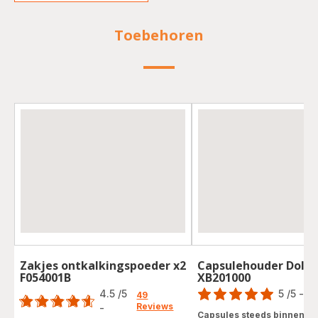
Toebehoren
Zakjes ontkalkingspoeder x2
Capsulehouder Dolce
F054001B
XB201000
Score
Score
4.5
/5
5
/5
-
1 
49
Reviews
Beoordeling
-
ratings.4.5
Capsules steeds binnen h