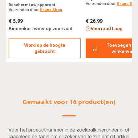
met
Verzonden door
Krups Sho
Beschermt uw apparaat
vijf
Verzonden door
Krups Shop
sterren
(gemiddeld)
€ 5,99
€ 26,99
Prijs
Prijs
Binnenkort weer op voorraad
Voorraad Laag
Word op de hoogte
Toevoegen aa
Zakjes
gebracht
winkelwage
ontkalkingspoeder
x2
F054001B
Gemaakt voor 16 product(en)
Voer het productnummer in de zoekbalk hieronder in of
raadpleeg de tabel om er zeker van te zijn dat dit artikel