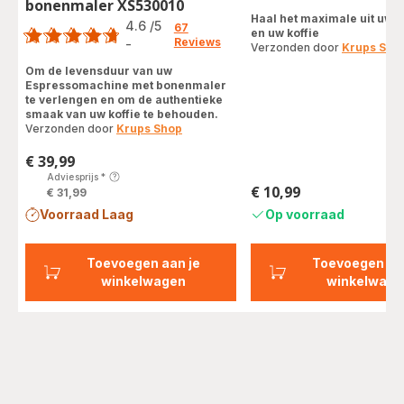
bonenmaler XS530010
Score
Haal het maximale uit uw 
4.6
/5
67
en uw koffie
Reviews
-
Verzonden door
Krups Sho
ratings.4.6
Om de levensduur van uw
Espressomachine met bonenmaler
te verlengen en om de authentieke
smaak van uw koffie te behouden.
Verzonden door
Krups Shop
€ 39,99
Prijs
Adviesprijs
*
€ 10,99
€ 31,99
Prijs
Voorraad Laag
Op voorraad
Toevoegen aan je
Toevoegen aa
winkelwagen
winkelwage