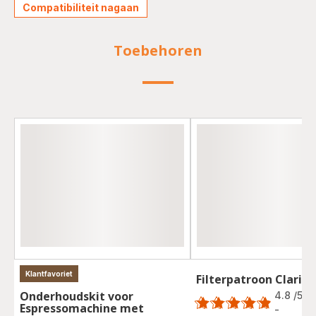
Compatibiliteit nagaan
Toebehoren
Klantfavoriet
Filterpatroon Claris 
Score
Onderhoudskit voor
4.8
/5
Espressomachine met
-
ratings.4.8