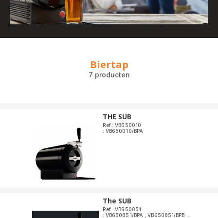
Biertap
7 producten
THE SUB
Ref.: VB650010
: VB650010/BPA
The SUB
Ref.: VB650851
: VB650851/BPA
,
VB650851/BPB
...