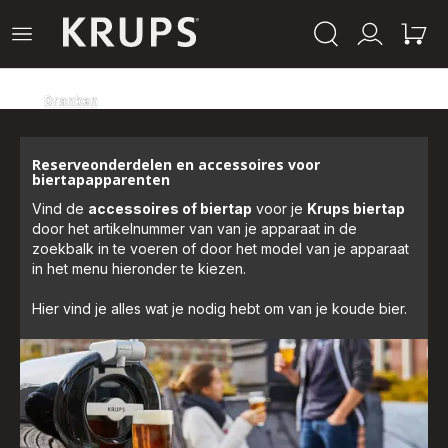
Krups-
Open
Mijn
Mijn
startpagina
het
account
winke
menu
Dranken
Reserveonderdelen en accessoires voor
biertapapparenten
Vind de
accessoires of biertap
voor je
Krups biertap
door het artikelnummer van van je apparaat in de
zoekbalk in te voeren of door het model van je apparaat
in het menu hieronder te kiezen.
Hier vind je alles wat je nodig hebt om van je koude bier.