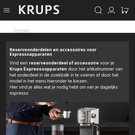
Krups-
Open
Mijn
Mijn
startpagina
het
account
winke
menu
Dranken
Reserveonderdelen en accessoires voor
Espressoapparaten
Vind een
reserveonderdeel of accessoire
voor je
Krups Espressoapparaten
door het artikelnummer van
het onderdeel in de zoekbalk in te voeren of door het
model in het menu hieronder te kiezen.
Hier vind je alles wat je nodig hebt om van je dagelijks
espresso.