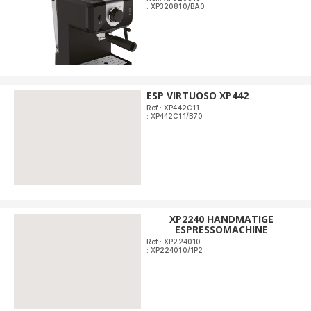
: XP320810/BA0
ESP VIRTUOSO XP442
Ref.: XP442C11
: XP442C11/B70
XP2240 HANDMATIGE
ESPRESSOMACHINE
Ref.: XP224010
: XP224010/1P2