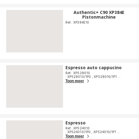
Authentic+ C90 XP384E
Pistonmachine
Ref.: XP384E10
Espresso auto cappucino
Ref.: XP528010
: XP528010/1P0
,
XP528010/1P1
...
Toon meer
Espresso
Ref.: XP524010
: XP524010/1P0
,
XP524010/1P1
...
Toon meer