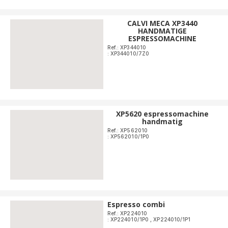
CALVI MECA XP3440
HANDMATIGE
ESPRESSOMACHINE
Ref.: XP344010
: XP344010/7Z0
XP5620 espressomachine
handmatig
Ref.: XP562010
: XP562010/1P0
Espresso combi
Ref.: XP224010
: XP224010/1P0
,
XP224010/1P1